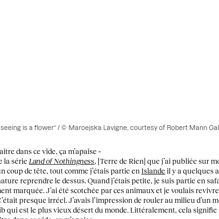
t seeing is a flower” / © Maroejska Lavigne, courtesy of Robert Mann Ga
aitre dans ce vide, ça m’apaise »
e la série
Land of Nothingness
, [Terre de Rien] que j’ai publiée sur 
n coup de tête, tout comme j’étais partie en
Islande
il y a quelques 
 nature reprendre le dessus. Quand j’étais petite, je suis partie en s
ent marquée. J’ai été scotchée par ces animaux et je voulais revivre ç
C’était presque irréel. J’avais l’impression de rouler au milieu d’u
qui est le plus vieux désert du monde. Littéralement, cela signifie « la