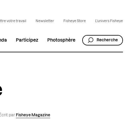
tre votre travail
Newsletter
Fisheye Store
L'univers Fisheye
nda
Participez
Photosphère
Recherche
e
Écrit par
Fisheye Magazine