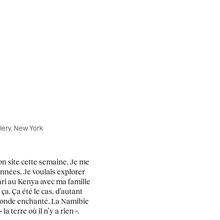
llery, New York
mon site cette semaine. Je me
années. Je voulais explorer
afari au Kenya avec ma famille
a. Ça été le cas, d’autant
n monde enchanté. La Namibie
 terre où il n’y a rien ».