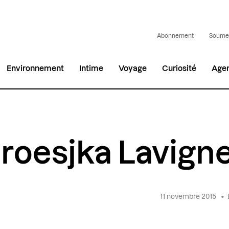
Abonnement
Soumet
Environnement
Intime
Voyage
Curiosité
Age
roesjka Lavign
11 novembre 2015
•