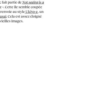
c fait partie de
Not seeing is a
e ». Cette île semble coupée
renvoie au style
Ukiyo-e
, un
usai
. Cela est assez éloigné
vieilles images.