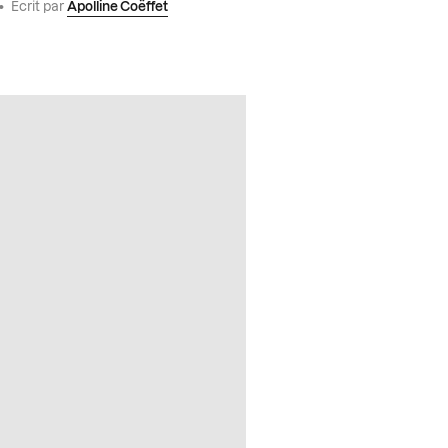
•
Écrit par
Apolline Coëffet