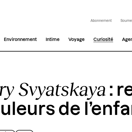
Abonnement
Soumet
Environnement
Intime
Voyage
Curiosité
Age
y Svyatskaya
: r
ouleurs de l’enf