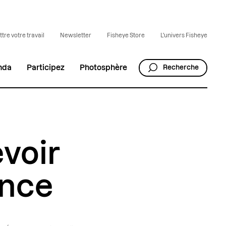
tre votre travail
Newsletter
Fisheye Store
L'univers Fisheye
nda
Participez
Photosphère
Recherche
evoir
ance