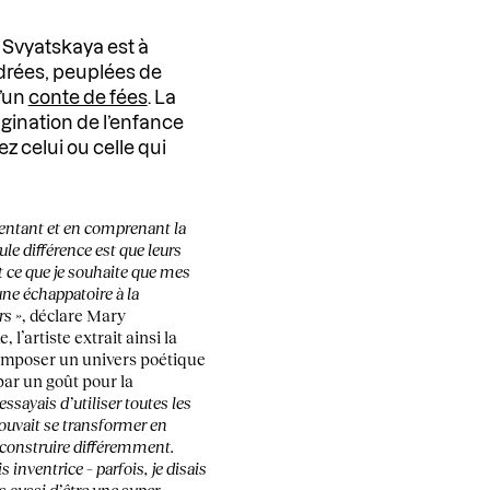
y Svyatskaya est à
drées, peuplées de
d’un
conte de fées
. La
gination de l’enfance
z celui ou celle qui
sentant et en comprenant la
ule différence est que leurs
t ce que je souhaite que mes
ne échappatoire à la
rs »
, déclare Mary
l’artiste extrait ainsi la
omposer un univers poétique
 par un goût pour la
essayais d’utiliser toutes les
ouvait se transformer en
econstruire différemment.
s inventrice – parfois, je disais
is aussi d’être une super-