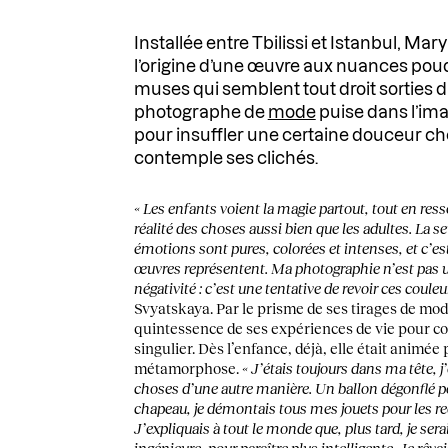
Installée entre Tbilissi et Istanbul, Mar
l’origine d’une œuvre aux nuances pou
muses qui semblent tout droit sorties 
photographe de
mode
puise dans l’ima
pour insuffler une certaine douceur che
contemple ses clichés.
« Les enfants voient la magie partout, tout en res
réalité des choses aussi bien que les adultes. La se
émotions sont pures, colorées et intenses, et c’es
œuvres représentent. Ma photographie n’est pas u
négativité : c’est une tentative de revoir ces couleu
Svyatskaya. Par le prisme de ses tirages de mode, 
quintessence de ses expériences de vie pour c
singulier. Dès l’enfance, déjà, elle était animée
métamorphose.
« J’étais toujours dans ma tête, j’
choses d’une autre manière. Un ballon dégonflé p
chapeau, je démontais tous mes jouets pour les r
J’expliquais à tout le monde que, plus tard, je serai
ingénieure, pour paraître plus intelligente. Je rêva