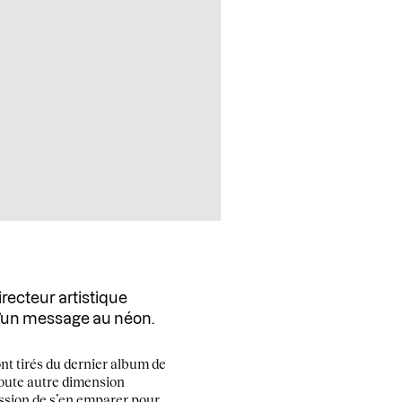
recteur artistique
d’un message au néon.
ont tirés du dernier album de
toute autre dimension
ission de s’en emparer pour