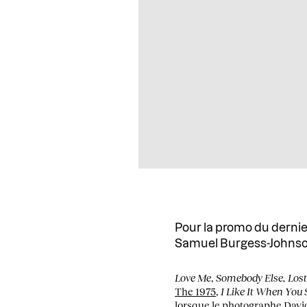
Pour la promo du dernie
Samuel Burgess-Johnson 
Love Me
,
Somebody Else, Los
The 1975
,
I Like It When You S
lorsque le photographe
Davi