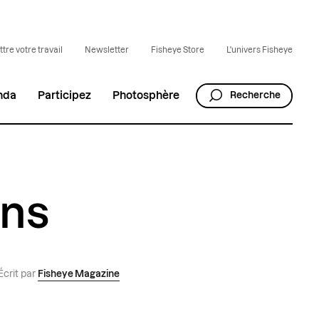
tre votre travail
Newsletter
Fisheye Store
L'univers Fisheye
nda
Participez
Photosphère
Recherche
ons
Écrit par
Fisheye Magazine