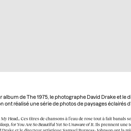
r album de The 1975, le photographe David Drake et le di
ont réalisé une série de photos de paysages éclairés 
t My Head…
Ces titres de chansons à l’eau de rose tout à fait banals s
leep, for You Are So Beautiful Yet So Unaware of It.
Ils prennent une 
d Drake
et le directeur artistique Samuel Burgess-Johnson ont la m