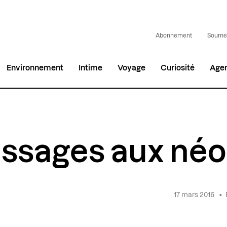
Abonnement
Soumet
Environnement
Intime
Voyage
Curiosité
Age
ssages aux né
17 mars 2016
•