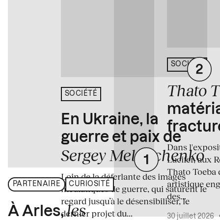
SOCIÉTÉ
Thato 
SOCIÉTÉ
matéria
En Ukraine, la
fractur
guerre et paix de
Dans l'expos
Sergey Melnitchenko
Lucifer, aux 
Thato Toeba 
Loin de la déferlante des images
artistique en
PARTENAIRE
CURIOSITÉ
médiatiques de guerre, qui saturent le
des...
regard jusqu’à le désensibiliser, le
les
À Arles,
dernier projet du...
30 juillet 2026