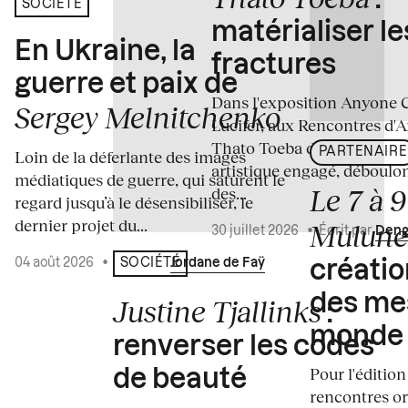
:
SOCIÉTÉ
matérialiser le
En Ukraine, la
fractures
guerre et paix de
Dans l'exposition Anyone 
Sergey Melnitchenko
Lucifer, aux Rencontres d'A
Thato Toeba dévoile un co
PARTENAIRE
Loin de la déferlante des images
artistique engagé, déboulo
médiatiques de guerre, qui saturent le
Le 7 à 
des...
regard jusqu’à le désensibiliser, le
dernier projet du...
Mulun
30 juillet 2026
•
Écrit par
Deng
04 août 2026
•
Écrit par
Jordane de Faÿ
SOCIÉTÉ
créati
des me
Justine Tjallinks
:
monde
renverser les codes
Pour l'édition
de beauté
rencontres o