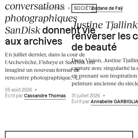
conversations
04 août 2026
•
Écrit par
Jordane de Faÿ
SOCIÉTÉ
photographiques
Justine Tjallink
SanDisk
donnent vie
renverser les 
aux archives
de beauté
En juillet dernier, dans la cour de
Dans Vision, Justine Tjalli
l'Archevêché, Fisheye et SanDisk ont
capture avec singularité la 
imaginé un nouveau format de
en prenant son inspiration
rencontre photographique. À...
peinture ancienne du siècle.
05 août 2026
•
Écrit par
Cassandre Thomas
31 juillet 2026
•
Écrit par
Annabelle GARBIGLI