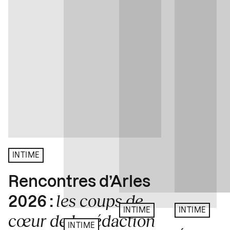
INTIME
Rencontres d’Arles
les coups de
2026 :
INTIME
INTIME
cœur de la rédaction
INTIME