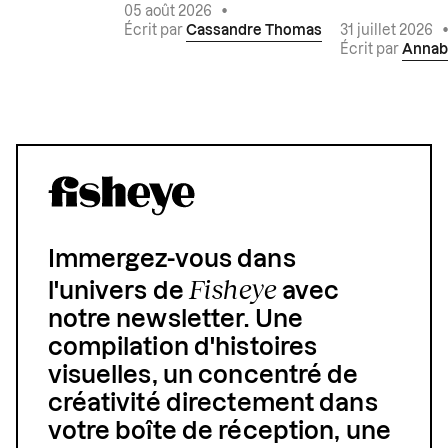
05 août 2026
•
Écrit par
Cassandre Thomas
31 juillet 2026
Écrit par
Annab
Immergez-vous dans
Fisheye
l'univers de
avec
notre newsletter. Une
compilation d'histoires
visuelles, un concentré de
créativité directement dans
votre boîte de réception, une