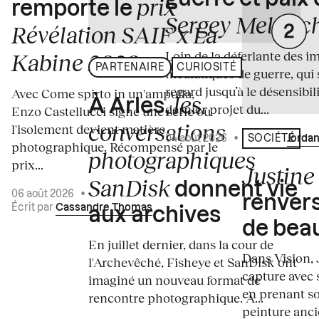
prix
remporte le
Sergey Melnitc
Révélation SAIF x La
Loin de la déferlante des i
Kabine 2026
PARTENAIRE
CURIOSITÉ
médiatiques de guerre, qui 
regard jusqu’à le désensibili
Avec Come spirto in un'ampolla,
les
À Arles,
dernier projet du...
Enzo Castellucci signe une série où
conversations
l'isolement devient matière
04 août 2026
•
Écrit par
Jordan
SOCIÉTÉ
photographique. Récompensé par le
photographiques
prix...
Justine 
SanDisk
donnent vie
06 août 2026
•
renvers
Écrit par
Cassandre Thomas
aux archives
de bea
En juillet dernier, dans la cour de
Dans Vision, 
l'Archevêché, Fisheye et SanDisk ont
capture avec s
imaginé un nouveau format de
en prenant so
rencontre photographique. À...
peinture ancie