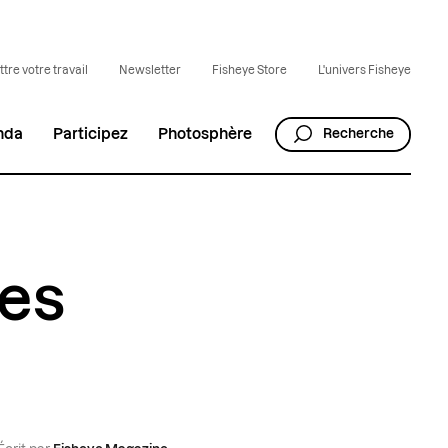
tre votre travail
Newsletter
Fisheye Store
L'univers Fisheye
nda
Participez
Photosphère
Recherche
les