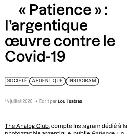
« Patience » :
l’argentique
œuvre contre le
Covid-19
SOCIÉTÉ
ARGENTIQUE
INSTAGRAM
14 juillet 2020
•
Écrit par
Lou Tsatsas
The Analog Club
, compte Instagram dédié à la
photographie
argentique
, publie
Patienc
e, un