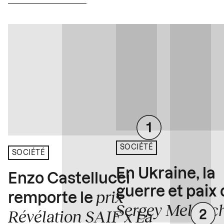
SOCIÉTÉ
SOCIÉTÉ
En Ukraine, la
Enzo Castellucci
guerre et paix
prix
remporte le
Sergey Melnitc
Révélation SAIF x La