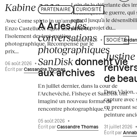
Loin de la déferlante des i
Kabine 2026
PARTENAIRE
CURIOSITÉ
médiatiques de guerre, qui 
regard jusqu’à le désensibili
Avec Come spirto in un'ampolla,
les
À Arles,
dernier projet du...
Enzo Castellucci signe une série où
conversations
l'isolement devient matière
04 août 2026
•
Écrit par
Jordan
SOCIÉTÉ
photographique. Récompensé par le
photographiques
prix...
Justine 
SanDisk
donnent vie
06 août 2026
•
renvers
Écrit par
Cassandre Thomas
aux archives
de bea
En juillet dernier, dans la cour de
Dans Vision, 
l'Archevêché, Fisheye et SanDisk ont
capture avec s
imaginé un nouveau format de
en prenant so
rencontre photographique. À...
peinture ancie
05 août 2026
•
Écrit par
Cassandre Thomas
31 juillet 2026
Écrit par
Annab