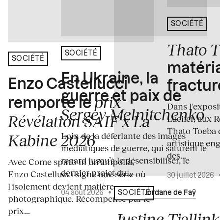
SOCIÉTÉ
Thato 
SOCIÉTÉ
SOCIÉTÉ
matéria
En Ukraine, la
Enzo Castellucci
fractur
guerre et paix de
prix
remporte le
Dans l'expos
Sergey Melnitchenko
Révélation SAIF x La
Lucifer, aux 
Thato Toeba 
Loin de la déferlante des images
Kabine 2026
artistique en
médiatiques de guerre, qui saturent le
des...
regard jusqu’à le désensibiliser, le
Avec Come spirto in un'ampolla,
dernier projet du...
Enzo Castellucci signe une série où
30 juillet 2026
l'isolement devient matière
04 août 2026
•
Écrit par
Jordane de Faÿ
SOCIÉTÉ
photographique. Récompensé par le
prix...
Justine Tjallink