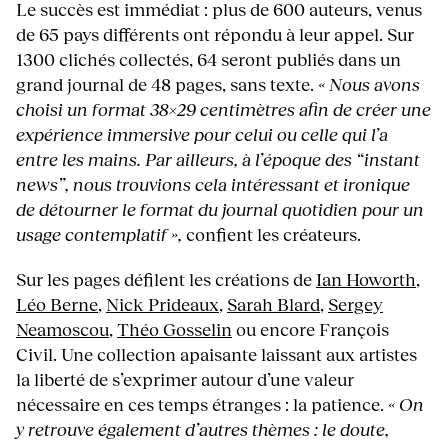
Le succès est immédiat : plus de 600 auteurs, venus
de 65 pays différents ont répondu à leur appel. Sur
1300 clichés collectés, 64 seront publiés dans un
grand journal de 48 pages, sans texte.
« Nous avons
choisi un format 38×29 centimètres afin de créer une
expérience immersive pour celui ou celle qui l’a
entre les mains. Par ailleurs, à l’époque des “instant
news”, nous trouvions cela intéressant et ironique
de détourner le format du journal quotidien pour un
usage contemplatif »,
confient les créateurs.
Sur les pages défilent les créations de
Ian Howorth
,
Léo Berne
,
Nick Prideaux
,
Sarah Blard
,
Sergey
Neamoscou
,
Théo Gosselin
ou encore François
Civil. Une collection apaisante laissant aux artistes
la liberté de s’exprimer autour d’une valeur
nécessaire en ces temps étranges : la patience.
« On
y retrouve également d’autres thèmes : le doute,