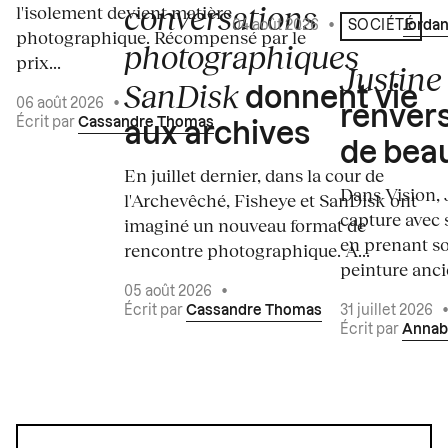
conversations
l'isolement devient matière
04 août 2026
•
Écrit par
Jordan
SOCIÉTÉ
photographique. Récompensé par le
photographiques
prix...
Justine 
SanDisk
donnent vie
06 août 2026
•
renvers
Écrit par
Cassandre Thomas
aux archives
de bea
En juillet dernier, dans la cour de
Dans Vision, 
l'Archevêché, Fisheye et SanDisk ont
capture avec s
imaginé un nouveau format de
en prenant so
rencontre photographique. À...
peinture ancie
05 août 2026
•
Écrit par
Cassandre Thomas
31 juillet 2026
Écrit par
Annab