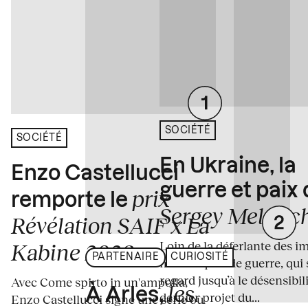
SOCIÉTÉ
SOCIÉTÉ
En Ukraine, la
Enzo Castellucci
guerre et paix
prix
remporte le
Sergey Melnitc
Révélation SAIF x La
Loin de la déferlante des i
Kabine 2026
PARTENAIRE
CURIOSITÉ
médiatiques de guerre, qui 
regard jusqu’à le désensibili
Avec Come spirto in un'ampolla,
les
À Arles,
dernier projet du...
Enzo Castellucci signe une série où