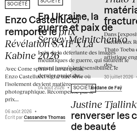
SOCIÉTÉ
SOCIÉTÉ
matéria
En Ukraine, la
Enzo Castellucci
fractur
guerre et paix de
prix
remporte le
Dans l'expos
Sergey Melnitchenko
Révélation SAIF x La
Lucifer, aux 
Thato Toeba 
Loin de la déferlante des images
Kabine 2026
artistique en
médiatiques de guerre, qui saturent le
des...
regard jusqu’à le désensibiliser, le
Avec Come spirto in un'ampolla,
dernier projet du...
Enzo Castellucci signe une série où
30 juillet 2026
l'isolement devient matière
04 août 2026
•
Écrit par
Jordane de Faÿ
SOCIÉTÉ
photographique. Récompensé par le
prix...
Justine Tjallink
06 août 2026
•
renverser les 
Écrit par
Cassandre Thomas
de beauté