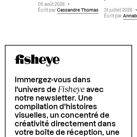
05 août 2026
•
Écrit par
Cassandre Thomas
31 juillet 2026
Écrit par
Annab
Immergez-vous dans
Fisheye
l'univers de
avec
notre newsletter. Une
compilation d'histoires
visuelles, un concentré de
créativité directement dans
votre boîte de réception, une