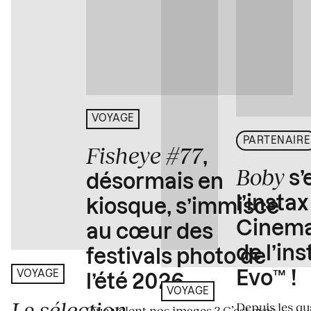
VOYAGE
PARTENAIRE
Fisheye #77
,
Boby
s’
désormais en
l’insta
kiosque, s’immisce
Cinema
au cœur des
de l’in
festivals photo de
Evo™ !
VOYAGE
l’été 2026
VOYAGE
La sélection
Depuis les qua
Que valent nos images ? C’est avec