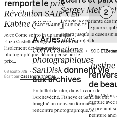
guerre et paix
prix
remporte le
Sergey Melnitc
Révélation SAIF x La
Loin de la déferlante des i
Kabine 2026
PARTENAIRE
CURIOSITÉ
médiatiques de guerre, qui 
regard jusqu’à le désensibili
Avec Come spirto in un'ampolla,
les
À Arles,
dernier projet du...
Enzo Castellucci signe une série où
conversations
l'isolement devient matière
04 août 2026
•
Écrit par
Jordan
SOCIÉTÉ
photographique. Récompensé par le
photographiques
prix...
Justine 
SanDisk
donnent vie
06 août 2026
•
renvers
Écrit par
Cassandre Thomas
aux archives
de bea
En juillet dernier, dans la cour de
Dans Vision, 
l'Archevêché, Fisheye et SanDisk ont
capture avec s
imaginé un nouveau format de
en prenant so
rencontre photographique. À...
peinture ancie