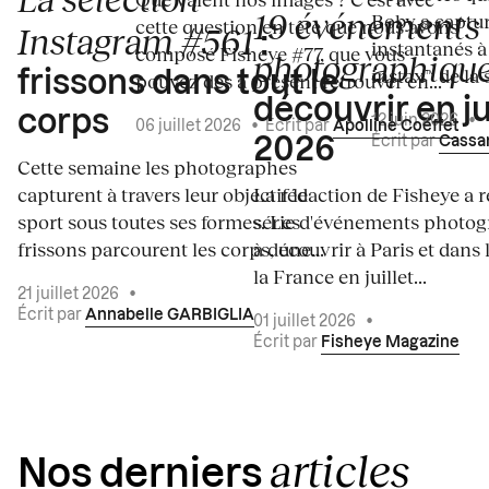
19 événements
Boby a captur
cette question en tête que nous avons
Instagram #561
:
instantanés à 
composé Fisheye #77, que vous
photographiqu
instax™ de la s
frissons dans tout le
pouvez dès à présent retrouver en...
découvrir en ju
corps
12 juin 2026
•
06 juillet 2026
•
Écrit par
Apolline Coëffet
Écrit par
Cassa
2026
Cette semaine les photographes
capturent à travers leur objectif le
La rédaction de Fisheye a r
sport sous toutes ses formes. Les
série d'événements photo
frissons parcourent les corps, une...
à découvrir à Paris et dans 
la France en juillet...
21 juillet 2026
•
Écrit par
Annabelle GARBIGLIA
01 juillet 2026
•
Écrit par
Fisheye Magazine
articles
Nos derniers