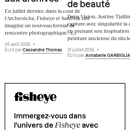
de beauté
En juillet dernier, dans la cour de
Dans Vision, Justine Tjalli
l'Archevêché, Fisheye et SanDisk ont
capture avec singularité la 
imaginé un nouveau format de
en prenant son inspiration
rencontre photographique. À...
peinture ancienne du siècle.
05 août 2026
•
Écrit par
Cassandre Thomas
31 juillet 2026
•
Écrit par
Annabelle GARBIGLI
Immergez-vous dans
Fisheye
l'univers de
avec