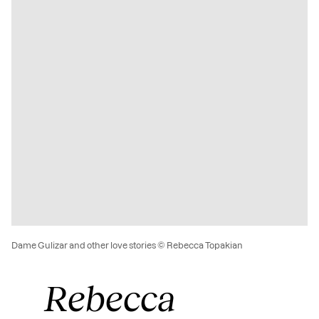
Dame Gulizar and other love stories © Rebecca Topakian
Rebecca