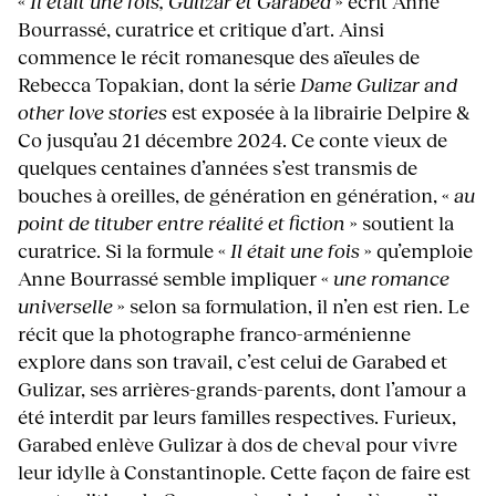
«
Il était une fois, Gulizar et Garabed
» écrit Anne
Bourrassé, curatrice et critique d’art. Ainsi
commence le récit romanesque des aïeules de
Rebecca Topakian, dont la série
Dame Gulizar and
other love stories
est exposée à la librairie Delpire &
Co jusqu’au 21 décembre 2024. Ce conte vieux de
quelques centaines d’années s’est transmis de
bouches à oreilles, de génération en génération, «
au
point de tituber entre réalité et fiction
» soutient la
curatrice. Si la formule «
Il était une fois
» qu’emploie
Anne Bourrassé semble impliquer «
une romance
universelle
» selon sa formulation, il n’en est rien. Le
récit que la photographe franco-arménienne
explore dans son travail, c’est celui de Garabed et
Gulizar, ses arrières-grands-parents, dont l’amour a
été interdit par leurs familles respectives. Furieux,
Garabed enlève Gulizar à dos de cheval pour vivre
leur idylle à Constantinople. Cette façon de faire est