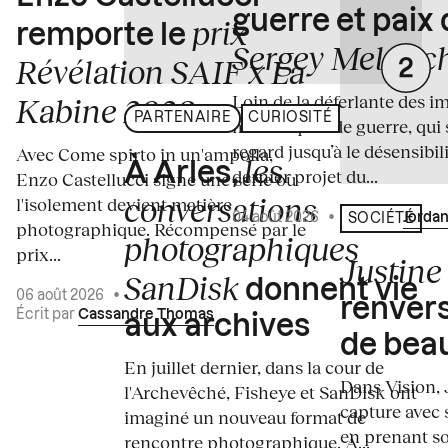
guerre et paix
prix
remporte le
Sergey Melnitc
Révélation SAIF x La
Loin de la déferlante des i
Kabine 2026
PARTENAIRE
CURIOSITÉ
médiatiques de guerre, qui 
regard jusqu’à le désensibili
Avec Come spirto in un'ampolla,
les
À Arles,
dernier projet du...
Enzo Castellucci signe une série où
conversations
l'isolement devient matière
04 août 2026
•
Écrit par
Jordan
SOCIÉTÉ
photographique. Récompensé par le
photographiques
prix...
Justine 
SanDisk
donnent vie
06 août 2026
•
renvers
Écrit par
Cassandre Thomas
aux archives
de bea
En juillet dernier, dans la cour de
Dans Vision, 
l'Archevêché, Fisheye et SanDisk ont
capture avec s
imaginé un nouveau format de
en prenant so
rencontre photographique. À...