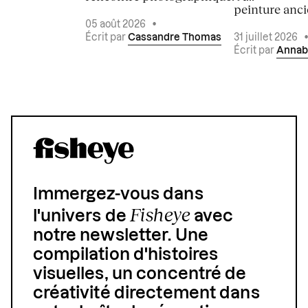
peinture ancie
05 août 2026
•
Écrit par
Cassandre Thomas
31 juillet 2026
Écrit par
Annab
Immergez-vous dans
Fisheye
l'univers de
avec
notre newsletter. Une
compilation d'histoires
visuelles, un concentré de
créativité directement dans