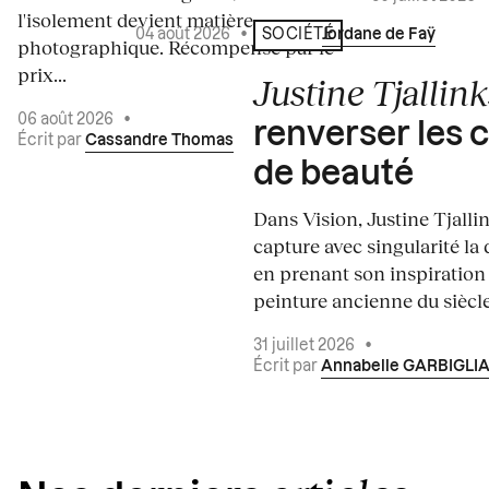
l'isolement devient matière
04 août 2026
•
Écrit par
Jordane de Faÿ
SOCIÉTÉ
photographique. Récompensé par le
prix...
Justine Tjallink
06 août 2026
•
renverser les 
Écrit par
Cassandre Thomas
de beauté
Dans Vision, Justine Tjalli
capture avec singularité la 
en prenant son inspiration
peinture ancienne du siècle.
31 juillet 2026
•
Écrit par
Annabelle GARBIGLI