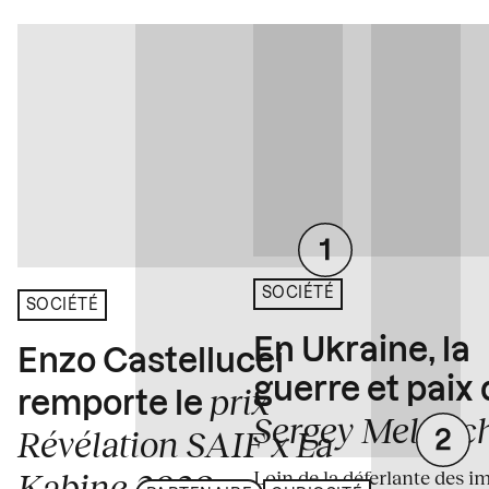
SOCIÉTÉ
SOCIÉTÉ
En Ukraine, la
Enzo Castellucci
guerre et paix
prix
remporte le
Sergey Melnitc
Révélation SAIF x La
Loin de la déferlante des i
Kabine 2026