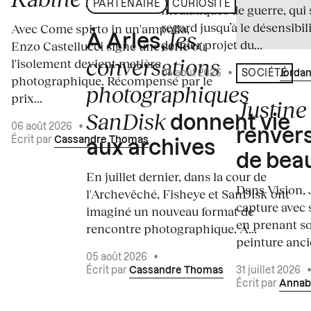
PARTENAIRE
CURIOSITÉ
médiatiques de guerre, qui 
regard jusqu’à le désensibili
Avec Come spirto in un'ampolla,
les
À Arles,
dernier projet du...
Enzo Castellucci signe une série où
conversations
l'isolement devient matière
04 août 2026
•
Écrit par
Jordan
SOCIÉTÉ
photographique. Récompensé par le
photographiques
prix...
Justine 
SanDisk
donnent vie
06 août 2026
•
renvers
Écrit par
Cassandre Thomas
aux archives
de bea
En juillet dernier, dans la cour de
Dans Vision, 
l'Archevêché, Fisheye et SanDisk ont
capture avec s
imaginé un nouveau format de
en prenant so
rencontre photographique. À...
peinture ancie
05 août 2026
•
Écrit par
Cassandre Thomas
31 juillet 2026
Écrit par
Annab