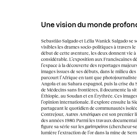
Une vision du monde profond
Sebastião Salgado et Lélia Wanick Salgado se s
visibles les drames socio-politiques à travers l
début de cette aventure, les deux donnent vie 
considérable. L’exposition aux Franciscaines d
l’espace à la découverte des reportages majeur
images issues de ses débuts, dans le milieu des 
parcourt l’Afrique en tant que photojournaliste.
Angola et au Sahara espagnol, puis la crise du 
de Médecins sans frontières, il documente la si
Éthiopie, au Soudan et en Érythrée. Ces imag
l’opinion internationale. Il explore ensuite la 
partageant le quotidien de communautés isolée
Contrejour,
Autres Amériques
est son premier l
des années 1980. Parmi les travaux documentair
figure sa série sur les
garimpeiros
(chercheur·ses
lumière l’extraction de l’or dans la mine de Serr