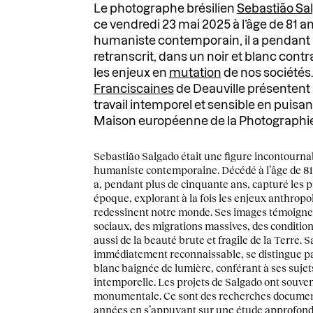
Le photographe brésilien
Sebastião Sa
ce vendredi 23 mai 2025 à l’âge de 81 a
humaniste contemporain, il a pendant 
retranscrit, dans un noir et blanc cont
les enjeux en
mutation
de nos sociétés.
Franciscaines
de Deauville présentent 
travail intemporel et sensible en puisan
Maison européenne de la Photographie
Sebastião Salgado était une figure incontourna
humaniste contemporaine. Décédé à l’âge de 81 
a, pendant plus de cinquante ans, capturé les 
époque, explorant à la fois les enjeux anthropo
redessinent notre monde. Ses images témoign
sociaux, des migrations massives, des condition
aussi de la beauté brute et fragile de la Terre. 
immédiatement reconnaissable, se distingue par
blanc baignée de lumière, conférant à ses suj
intemporelle. Les projets de Salgado ont souve
monumentale. Ce sont des recherches documen
années en s’appuyant sur une étude approfondie