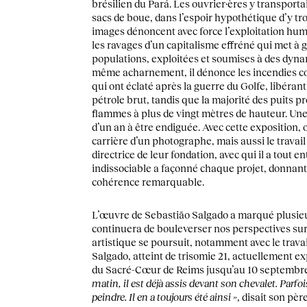
brésilien du Pará. Les ouvrier·ères y transporta
sacs de boue, dans l’espoir hypothétique d’y tr
images dénoncent avec force l’exploitation hum
les ravages d’un capitalisme effréné qui met à 
populations, exploitées et soumises à des dyna
même acharnement, il dénonce les incendies co
qui ont éclaté après la guerre du Golfe, libérant 
pétrole brut, tandis que la majorité des puits pr
flammes à plus de vingt mètres de hauteur. Une
d’un an à être endiguée. Avec cette exposition,
carrière d’un photographe, mais aussi le travai
directrice de leur fondation, avec qui il a tout e
indissociable a façonné chaque projet, donnant
cohérence remarquable.
L’œuvre de Sebastião Salgado a marqué plusieu
continuera de bouleverser nos perspectives sur
artistique se poursuit, notamment avec le travai
Salgado, atteint de trisomie 21, actuellement e
du Sacré-Cœur de Reims jusqu’au 10 septembr
matin, il est déjà assis devant son chevalet. Parfois,
peindre. Il en a toujours été ainsi »
, disait son pè