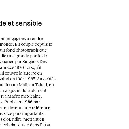
e et sensible
ont engagé·es à rendre
e monde. En couple depuis le
à un fond photographique
édie une grande partie de
s signés par Salgado. Des
années 1970, lorsqu’il
 Il couvre la guerre en
Sahel en 1984-1985. Aux côtés
tuation au Mali, au Tchad, en
es marquent durablement
Sierra Madre mexicaine,
s. Publié en 1986 par
ivre, devenu une référence
es les plus importants,
 d’or, ndlr), mettant en
a Pelada, située dans l’État