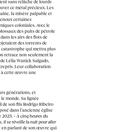
ient sans relâche de lourds
ouver ce métal précieux. Les
aine, la misère palpable et
genoux certaines
miques coloniales. Avec le
lossaux des puits de pétrole
dans les airs des flots de
ojetaient des torrents de
 catastrophe qui mettra plus
 on retrace non seulement la
l de Lélia Wanick Salgado,
ntrepris. Leur collaboration
 à cette œuvre une
rs générations, et
 le monde. Sa lignée
l de son fils Rodrigo Ribeiro
xposé dans l’ancienne église
e 2025.
« À cinq heures du
 il se réveille la nuit pour aller
re en parlant de son œuvre qui