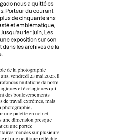
lgado
nous a quitté·es
ns. Porteur du courant
plus de cinquante ans
rasté et emblématique,
 Jusqu’au 1er juin,
Les
une exposition sur son
t dans les archives de la
.
ble de la photographie
ans, vendredi 23 mai 2025, il
profondes mutations de notre
logiques et écologiques qui
ent des bouleversements
s de travail extrêmes, mais
Sa photographie,
 une palette en noir et
ets une dimension presque
nt eu une portée
taires menées sur plusieurs
 et une politique réfléchie.