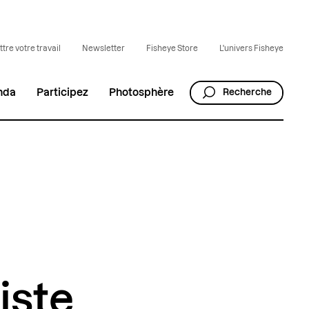
tre votre travail
Newsletter
Fisheye Store
L'univers Fisheye
nda
Participez
Photosphère
Recherche
iste