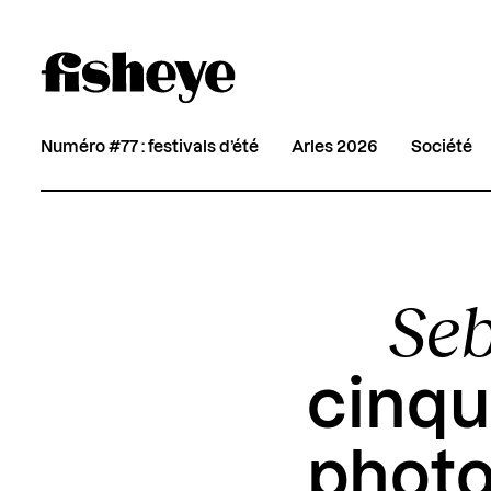
Numéro #77 : festivals d’été
Arles 2026
Société
Seb
cinqu
photo