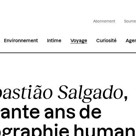
Abonnement
Soumet
Environnement
Intime
Voyage
Curiosité
Age
astião Salgado
,
ante ans de
graphie human