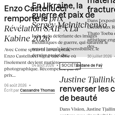
matéria
En Ukraine, la
Enzo Castellucci
fractur
guerre et paix de
prix
remporte le
Dans l'expos
Sergey Melnitchenko
Révélation SAIF x La
Lucifer, aux 
Thato Toeba 
Loin de la déferlante des images
Kabine 2026
artistique en
médiatiques de guerre, qui saturent le
des...
regard jusqu’à le désensibiliser, le
Avec Come spirto in un'ampolla,
dernier projet du...
Enzo Castellucci signe une série où
30 juillet 2026
l'isolement devient matière
04 août 2026
•
Écrit par
Jordane de Faÿ
SOCIÉTÉ
photographique. Récompensé par le
prix...
Justine Tjallink
06 août 2026
•
renverser les 
Écrit par
Cassandre Thomas
de beauté
Dans Vision, Justine Tjalli