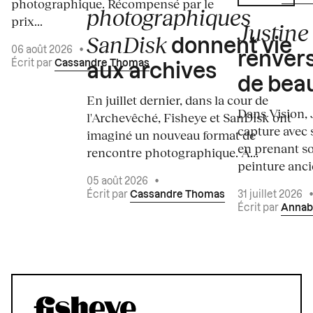
photographique. Récompensé par le
photographiques
prix...
Justine 
SanDisk
donnent vie
06 août 2026
•
renvers
Écrit par
Cassandre Thomas
aux archives
de bea
En juillet dernier, dans la cour de
Dans Vision, 
l'Archevêché, Fisheye et SanDisk ont
capture avec s
imaginé un nouveau format de
en prenant so
rencontre photographique. À...
peinture ancie
05 août 2026
•
Écrit par
Cassandre Thomas
31 juillet 2026
Écrit par
Annab