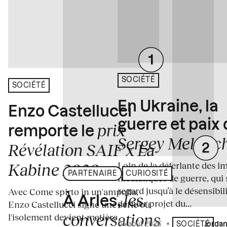
SOCIÉTÉ
SOCIÉTÉ
En Ukraine, la
Enzo Castellucci
guerre et paix
prix
remporte le
Sergey Melnitc
Révélation SAIF x La
Loin de la déferlante des i
Kabine 2026
PARTENAIRE
CURIOSITÉ
médiatiques de guerre, qui 
regard jusqu’à le désensibili
Avec Come spirto in un'ampolla,
les
À Arles,
dernier projet du...
Enzo Castellucci signe une série où
conversations
l'isolement devient matière
04 août 2026
•
Écrit par
Jordan
SOCIÉTÉ