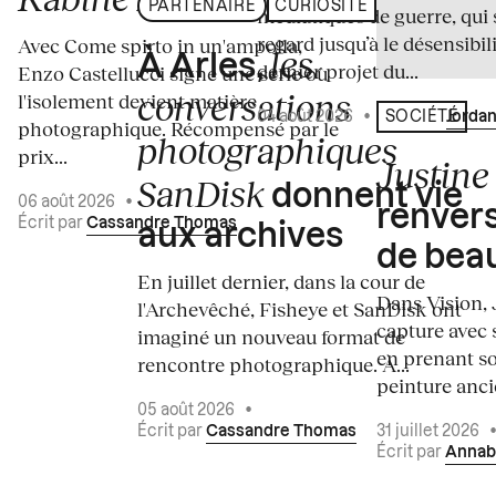
PARTENAIRE
CURIOSITÉ
médiatiques de guerre, qui 
regard jusqu’à le désensibili
Avec Come spirto in un'ampolla,
les
À Arles,
dernier projet du...
Enzo Castellucci signe une série où
conversations
l'isolement devient matière
04 août 2026
•
Écrit par
Jordan
SOCIÉTÉ
photographique. Récompensé par le
photographiques
prix...
Justine 
SanDisk
donnent vie
06 août 2026
•
renvers
Écrit par
Cassandre Thomas
aux archives
de bea
En juillet dernier, dans la cour de
Dans Vision, 
l'Archevêché, Fisheye et SanDisk ont
capture avec s
imaginé un nouveau format de
en prenant so
rencontre photographique. À...
peinture ancie
05 août 2026
•
Écrit par
Cassandre Thomas
31 juillet 2026
Écrit par
Annab