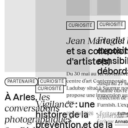
CURIOSITÉ
CURIOSITÉ
Fragile
Jean Marie del
exposit
et sa collectio
sensibi
d’artiste(s)
débord
Du 30 mai au 1er novembre
centre d’art Contemporain
PARTENAIRE
CURIOSITÉ
Jusqu'au 27 s
Ladubay situé à Saumur no
CURIOSITÉ
Paume ouvre s
les
propose une immersion au
À Arles,
collection de
Vigilance
des...
: une
Furnish. L'exp
conversations
histoire de la
28 juillet 2026
•
Écrit par
Esth
photographiques
21 juillet 2026
Écrit par
Annab
prévention et de la