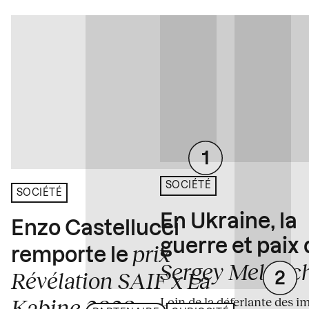
SOCIÉTÉ
SOCIÉTÉ
En Ukraine, la
Enzo Castellucci
guerre et paix
prix
remporte le
Sergey Melnitc
Révélation SAIF x La
Loin de la déferlante des i
Kabine 2026