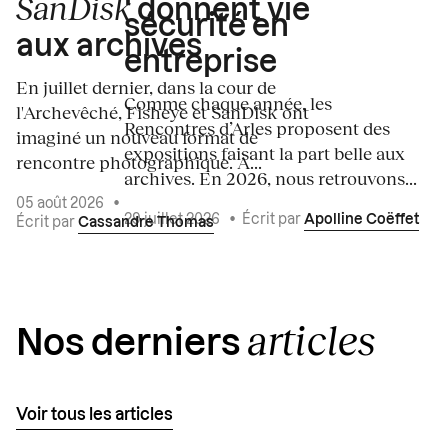
SanDisk
donnent vie
sécurité en
aux archives
entreprise
En juillet dernier, dans la cour de
Comme chaque année, les
l'Archevêché, Fisheye et SanDisk ont
Rencontres d’Arles proposent des
imaginé un nouveau format de
expositions faisant la part belle aux
rencontre photographique. À...
archives. En 2026, nous retrouvons...
05 août 2026
•
29 juillet 2026
•
Écrit par
Apolline Coëffet
Écrit par
Cassandre Thomas
articles
Nos derniers
Voir tous les articles