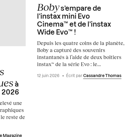
Boby
s’empare de
l’instax mini Evo
Cinema™ et de l’instax
Wide Evo™ !
Depuis les quatre coins de la planète,
Boby a capturé des souvenirs
instantanés à l’aide de deux boîtiers
instax™ de la série Evo : le...
s
12 juin 2026
•
Écrit par
Cassandre Thomas
ues
à
t 2026
relevé une
graphiques
 le reste de
e Magazine