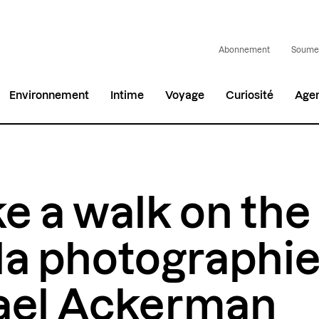
Abonnement
Soumet
Environnement
Intime
Voyage
Curiosité
Age
e a walk on the
: la photographi
ael Ackerman