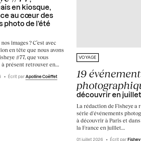
is en kiosque,
sce au cœur des
s photo de l’été
 nos images ? C’est avec
tion en tête que nous avons
sheye #77, que vous
VOYAGE
à présent retrouver en...
19 événement
6
•
Écrit par
Apolline Coëffet
photographiq
découvrir en juille
La rédaction de Fisheye a 
série d'événements photo
à découvrir à Paris et dans
la France en juillet...
01 juillet 2026
•
Écrit par
Fishey