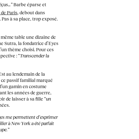
déçus…”
Barbe éparse et
de Paris
, debout dans
 Pas à sa place, trop exposé.
e même table une dizaine de
e Sutra, la fondatrice d’Eyes
d’un thème choisi. Pour ces
ective : “
Transcender la
’Est au lendemain de la
 ce passif familial marqué
é d’un gamin en costume
ant les années de guerre,
 de laisser à sa fille “
un
nées.
mages me permettent d’exprimer
ler à New York a été parfait
upe.”