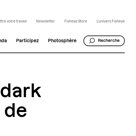
tre votre travail
Newsletter
Fisheye Store
L'univers Fisheye
nda
Participez
Photosphère
Recherche
 dark
e de