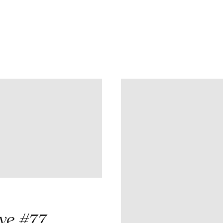
ye #77
,