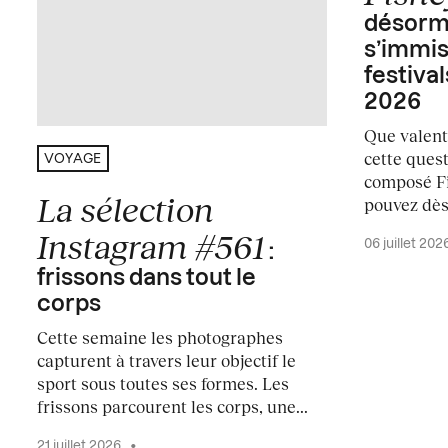
désorma
s’immi
festival
2026
Que valent
cette ques
VOYAGE
composé Fi
La sélection
pouvez dès 
Instagram #561
06 juillet 202
:
frissons dans tout le
corps
Cette semaine les photographes
capturent à travers leur objectif le
sport sous toutes ses formes. Les
frissons parcourent les corps, une...
21 juillet 2026
•