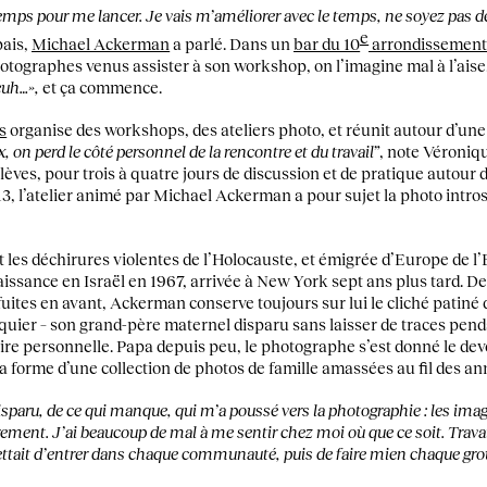
emps pour me lancer. Je vais m’améliorer avec le temps, ne soyez pas 
e
pais,
Michael Ackerman
a parlé. Dans un
bar du 10
arrondissement 
hotographes venus assister à son workshop, on l’imagine mal à l’aise.
euh…»,
et ça commence.
s
organise des workshops, des ateliers photo, et réunit autour d’un
, on perd le côté personnel de la rencontre et du travail”
, note Véroniqu
élèves, pour trois à quatre jours de discussion et de pratique autour 
, l’atelier animé par Michael Ackerman a pour sujet la photo introsp
t les déchirures violentes de l’Holocauste, et émigrée d’Europe de l
ssance en Israël en 1967, arrivée à New York sept ans plus tard. De
fuites en avant, Ackerman conserve toujours sur lui le cliché patin
quier – son grand-père maternel disparu sans laisser de traces pend
ire personnelle. Papa depuis peu, le photographe s’est donné le devoir
la forme d’une collection de photos de famille amassées au fil des an
 disparu, de ce qui manque, qui m’a poussé vers la photographie : les i
ement. J’ai beaucoup de mal à me sentir chez moi où que ce soit. Travail
ettait d’entrer dans chaque communauté, puis de faire mien chaque gro