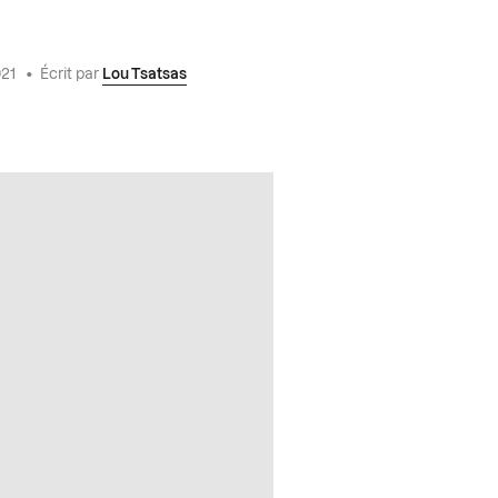
021
•
Écrit par
Lou Tsatsas