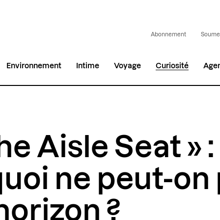
Abonnement
Soumet
Environnement
Intime
Voyage
Curiosité
Age
he Aisle Seat » :
uoi ne peut-on
’horizon ?