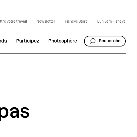
tre votre travail
Newsletter
Fisheye Store
L'univers Fisheye
nda
Participez
Photosphère
Recherche
 pas