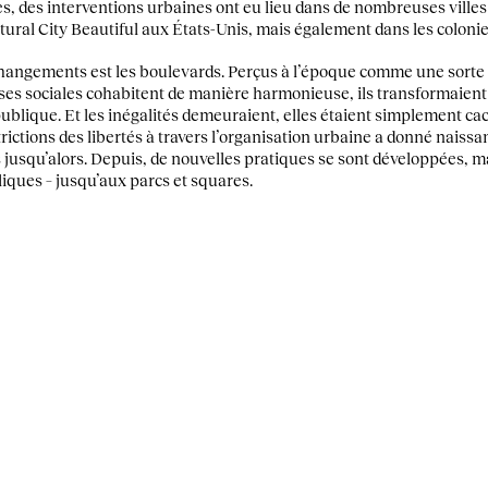
es, des interventions urbaines ont eu lieu dans de nombreuses ville
tural City Beautiful aux États-Unis, mais également dans les coloni
hangements est les boulevards. Perçus à l’époque comme une sorte 
ses sociales cohabitent de manière harmonieuse, ils transformaient e
publique. Et les inégalités demeuraient, elles étaient simplement c
strictions des libertés à travers l’organisation urbaine a donné nais
as jusqu’alors. Depuis, de nouvelles pratiques se sont développées, m
iques – jusqu’aux parcs et squares.