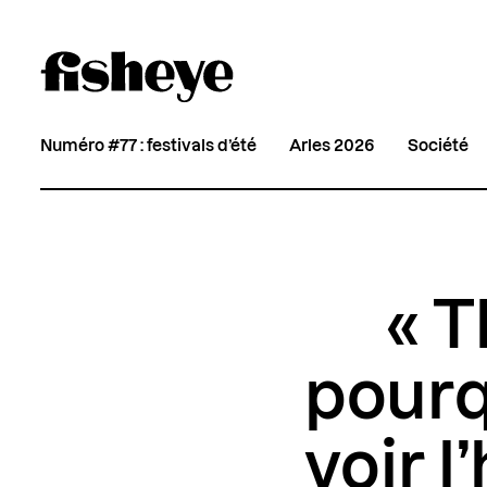
Numéro #77 : festivals d’été
Arles 2026
Société
« T
pourq
voir l