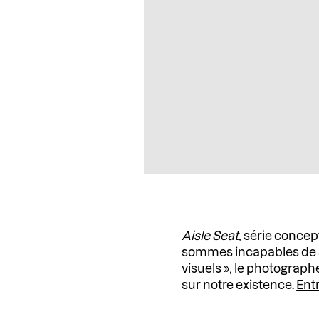
Aisle Seat
, série concep
sommes incapables de si
visuels », le photograp
sur notre existence.
Ent