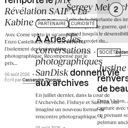
remporte le
Sergey Melnitc
Révélation SAIF x La
Loin de la déferlante des i
Kabine 2026
PARTENAIRE
CURIOSITÉ
médiatiques de guerre, qui 
regard jusqu’à le désensibili
Avec Come spirto in un'ampolla,
les
À Arles,
dernier projet du...
Enzo Castellucci signe une série où
conversations
l'isolement devient matière
04 août 2026
•
Écrit par
Jordan
SOCIÉTÉ
photographique. Récompensé par le
photographiques
prix...
Justine 
SanDisk
donnent vie
06 août 2026
•
renvers
Écrit par
Cassandre Thomas
aux archives
de bea
En juillet dernier, dans la cour de
Dans Vision, 
l'Archevêché, Fisheye et SanDisk ont
capture avec s
imaginé un nouveau format de
en prenant so
rencontre photographique. À...
peinture ancie