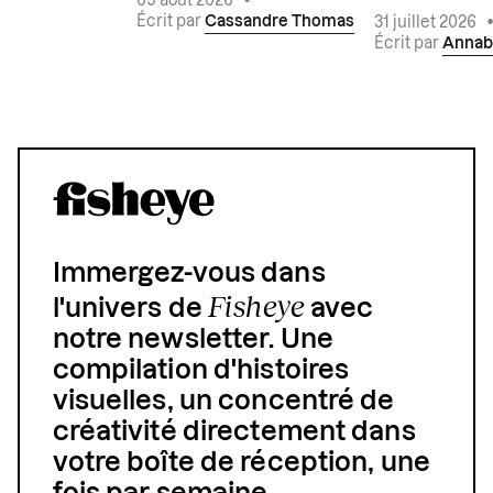
05 août 2026
•
Écrit par
Cassandre Thomas
31 juillet 2026
Écrit par
Annab
Immergez-vous dans
Fisheye
l'univers de
avec
notre newsletter. Une
compilation d'histoires
visuelles, un concentré de
créativité directement dans
votre boîte de réception, une