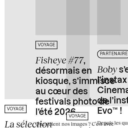
VOYAGE
PARTENAIRE
Fisheye #77
,
Boby
s’
désormais en
l’insta
kiosque, s’immisce
Cinema
au cœur des
de l’in
festivals photo de
Evo™ !
VOYAGE
l’été 2026
VOYAGE
La sélection
Depuis les qua
Que valent nos images ? C’est avec