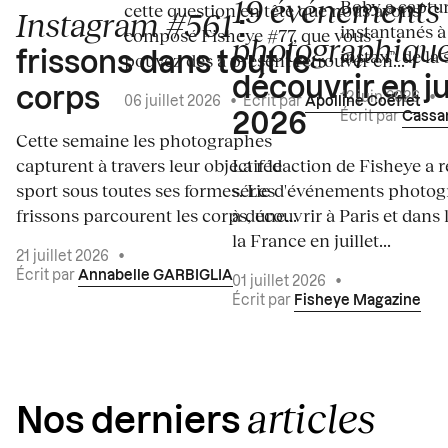
19 événements
Boby a captur
cette question en tête que nous avons
Instagram #561
:
instantanés à 
composé Fisheye #77, que vous
photographiqu
instax™ de la s
frissons dans tout le
pouvez dès à présent retrouver en...
découvrir en ju
corps
12 juin 2026
•
06 juillet 2026
•
Écrit par
Apolline Coëffet
Écrit par
Cassa
2026
Cette semaine les photographes
capturent à travers leur objectif le
La rédaction de Fisheye a r
sport sous toutes ses formes. Les
série d'événements photo
frissons parcourent les corps, une...
à découvrir à Paris et dans 
la France en juillet...
21 juillet 2026
•
Écrit par
Annabelle GARBIGLIA
01 juillet 2026
•
Écrit par
Fisheye Magazine
articles
Nos derniers