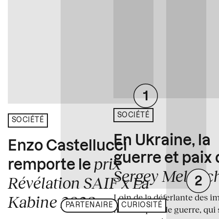
SOCIÉTÉ
SOCIÉTÉ
En Ukraine, la
Enzo Castellucci
guerre et paix
prix
remporte le
Sergey Melnitc
Révélation SAIF x La
Loin de la déferlante des i
Kabine 2026
PARTENAIRE
CURIOSITÉ
médiatiques de guerre, qui 