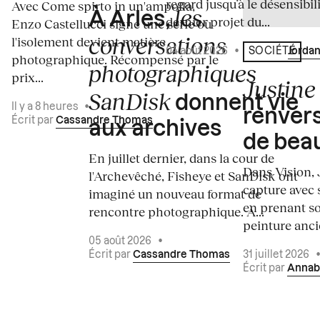
regard jusqu’à le désensibili
Avec Come spirto in un'ampolla,
les
À Arles,
dernier projet du...
Enzo Castellucci signe une série où
conversations
l'isolement devient matière
04 août 2026
•
Écrit par
Jordan
SOCIÉTÉ
photographique. Récompensé par le
photographiques
prix...
Justine 
SanDisk
donnent vie
Il y a 8 heures
•
renvers
Écrit par
Cassandre Thomas
aux archives
de bea
En juillet dernier, dans la cour de
Dans Vision, 
l'Archevêché, Fisheye et SanDisk ont
capture avec s
imaginé un nouveau format de
en prenant so
rencontre photographique. À...
peinture ancie
05 août 2026
•
Écrit par
Cassandre Thomas
31 juillet 2026
Écrit par
Annab