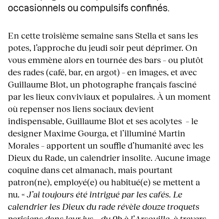
occasionnels ou compulsifs confinés.
En cette troisième semaine sans Stella et sans les
potes, l’approche du jeudi soir peut déprimer. On
vous emmène alors en tournée des bars – ou plutôt
des rades (café, bar, en argot) – en images, et avec
Guillaume Blot, un photographe français fasciné
par les lieux conviviaux et populaires. À un moment
où repenser nos liens sociaux devient
indispensable, Guillaume Blot et ses acolytes – le
designer Maxime Gourga, et l’illuminé Martin
Morales – apportent un souffle d’humanité avec les
Dieux du Rade, un calendrier insolite. Aucune image
coquine dans cet almanach, mais pourtant
patron(ne), employé(e) ou habitué(e) se mettent a
nu. «
J’ai toujours été intrigué par les cafés. Le
calendrier les Dieux du rade révèle douze troquets
parisiens dans leur jus – du 9b à l’Arsouille, à travers