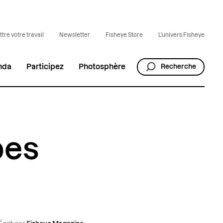
tre votre travail
Newsletter
Fisheye Store
L'univers Fisheye
nda
Participez
Photosphère
Recherche
bes