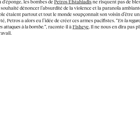
ou d’éponge, les bombes de
Petros Efstahiadis
ne risquent pas de ble
c a souhaité dénoncer l’absurdité de la violence et la paranoïa ambia
e étaient partout et tout le monde soupçonnait son voisin d’être un
été, Petros a alors eu l’idée de créer ces armes pacifistes. “
En la regar
s attaques à la bombe.”
, raconte-il à
Fisheye
. Il ne nous en dira pas 
avail.