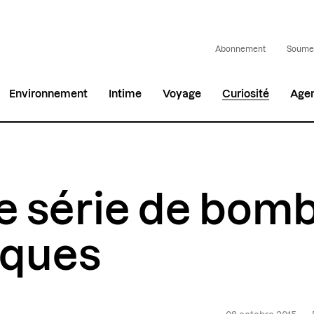
Abonnement
Soumet
Environnement
Intime
Voyage
Curiosité
Age
e série de bom
iques