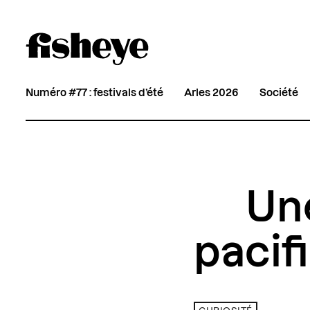
Numéro #77 : festivals d’été
Arles 2026
Société
Un
pacif