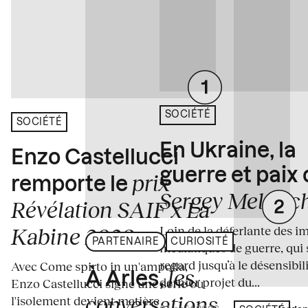
SOCIÉTÉ
SOCIÉTÉ
En Ukraine, la
Enzo Castellucci
guerre et paix
prix
remporte le
Sergey Melnitc
Révélation SAIF x La
Loin de la déferlante des i
Kabine 2026
PARTENAIRE
CURIOSITÉ
médiatiques de guerre, qui 
regard jusqu’à le désensibili
Avec Come spirto in un'ampolla,
les
À Arles,
dernier projet du...
Enzo Castellucci signe une série où
conversations
l'isolement devient matière