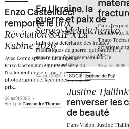
matéria
En Ukraine, la
Enzo Castellucci
fractur
guerre et paix de
prix
remporte le
Dans l'expos
Sergey Melnitchenko
Révélation SAIF x La
Lucifer, aux 
Thato Toeba 
Loin de la déferlante des images
Kabine 2026
artistique en
médiatiques de guerre, qui saturent le
des...
regard jusqu’à le désensibiliser, le
Avec Come spirto in un'ampolla,
dernier projet du...
Enzo Castellucci signe une série où
30 juillet 2026
l'isolement devient matière
04 août 2026
•
Écrit par
Jordane de Faÿ
SOCIÉTÉ
photographique. Récompensé par le
prix...
Justine Tjallink
06 août 2026
•
renverser les 
Écrit par
Cassandre Thomas
de beauté
Dans Vision, Justine Tjalli