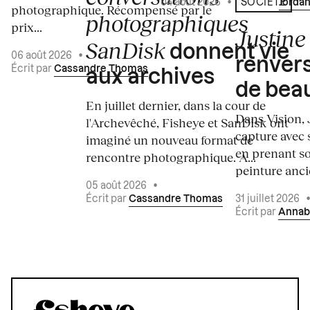
04 août 2026
•
Écrit par
Jordan
SOCIÉTÉ
photographique. Récompensé par le
photographiques
prix...
Justine 
SanDisk
donnent vie
06 août 2026
•
renvers
Écrit par
Cassandre Thomas
aux archives
de bea
En juillet dernier, dans la cour de
Dans Vision, 
l'Archevêché, Fisheye et SanDisk ont
capture avec s
imaginé un nouveau format de
en prenant so
rencontre photographique. À...
peinture ancie
05 août 2026
•
Écrit par
Cassandre Thomas
31 juillet 2026
Écrit par
Annab