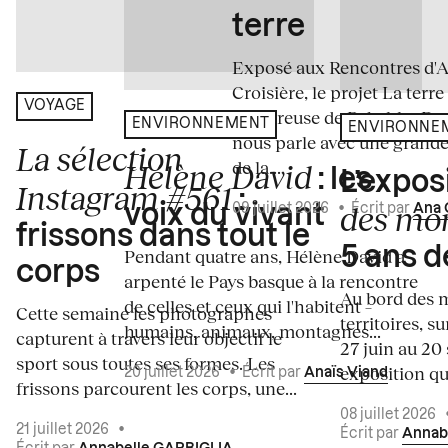
terre
Exposé aux Rencontres d'Arl
Croisière, le projet La terre
VOYAGE
amoureuse de Rebekka De
ENVIRONNEMENT
ENVIRONNE
nous parle avec une grande
La sélection
de la...
Hélène David
: les
L’expos
Instagram #561
:
des mo
voix du vivant
09 juillet 2026
•
Écrit par
Ana 
frissons dans tout le
5 ans d
Pendant quatre ans, Hélène David a
corps
arpenté le Pays basque à la rencontre
Au bord des m
de celles et ceux qui l'habitent –
Cette semaine les photographes
territoires, s
humains, animaux, montagnes...
capturent à travers leur objectif le
27 juin au 20
sport sous toutes ses formes. Les
exposition qui
20 juillet 2026
•
Écrit par
Anaïs Viand
frissons parcourent les corps, une...
08 juillet 2026
21 juillet 2026
•
Écrit par
Annab