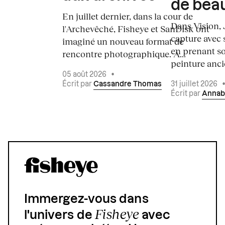
de bea
En juillet dernier, dans la cour de
Dans Vision, 
l'Archevêché, Fisheye et SanDisk ont
capture avec s
imaginé un nouveau format de
en prenant so
rencontre photographique. À...
peinture ancie
05 août 2026
•
Écrit par
Cassandre Thomas
31 juillet 2026
Écrit par
Annab
Immergez-vous dans
Fisheye
l'univers de
avec