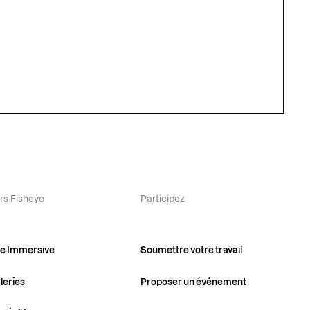
ers Fisheye
Participez
ye Immersive
Soumettre votre travail
leries
Proposer un événement