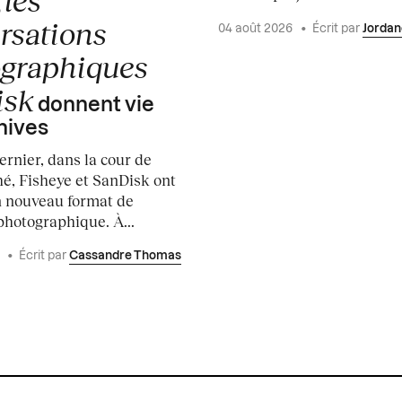
les
,
rsations
04 août 2026
•
Écrit par
Jordan
graphiques
isk
donnent vie
hives
dernier, dans la cour de
hé, Fisheye et SanDisk ont
 nouveau format de
photographique. À...
6
•
Écrit par
Cassandre Thomas