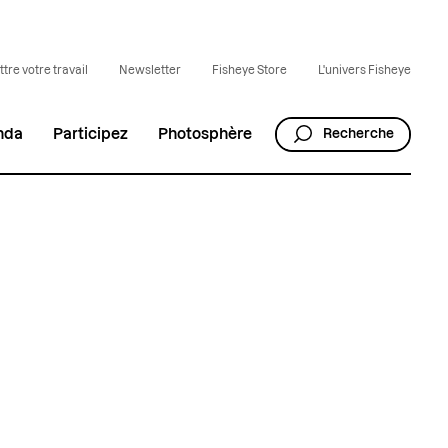
tre votre travail
Newsletter
Fisheye Store
L'univers Fisheye
nda
Participez
Photosphère
Recherche