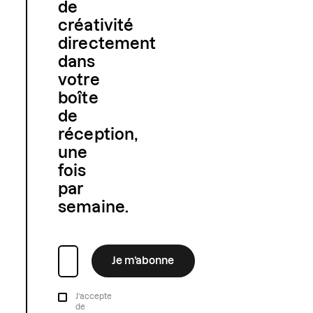
de
créativité
directement
dans
votre
boîte
de
réception,
une
fois
par
semaine.
Je m’abonne
J’accepte
de