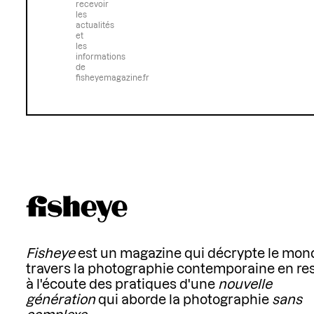
recevoir
les
actualités
et
les
informations
de
fisheyemagazine.fr
Fisheye
est un magazine qui décrypte le mon
travers la photographie contemporaine en re
à l'écoute des pratiques d'une
nouvelle
génération
qui aborde la photographie
sans