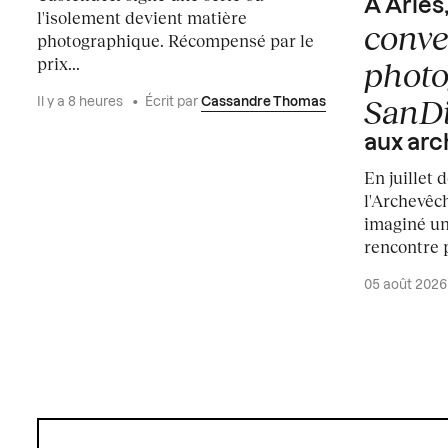
À Arles
l'isolement devient matière
conve
photographique. Récompensé par le
prix...
photo
SanD
Il y a 8 heures
•
Écrit par
Cassandre Thomas
aux arc
En juillet 
l'Archevêc
imaginé un
rencontre 
05 août 202