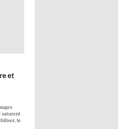
re et
images
 saturent
biliser, le