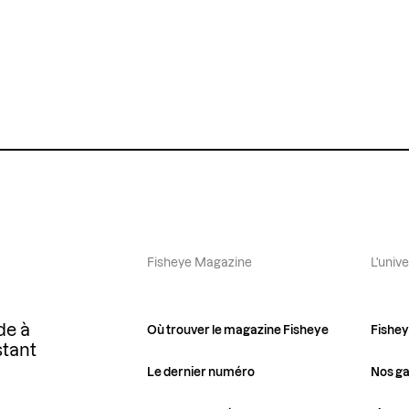
Fisheye Magazine
L'univ
de à
Où trouver le magazine Fisheye
Fishe
stant
Le dernier numéro
Nos ga