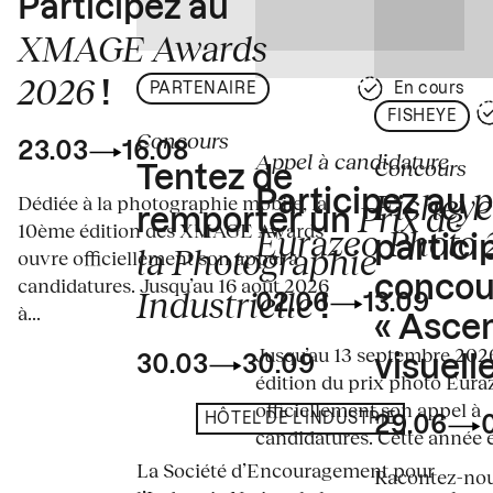
Participez au
XMAGE Awards
2026
!
PARTENAIRE
En cours
FISHEYE
Concours
23.03
16.08
Appel à candidature
Concours
Tentez de
p
Fisheye
Participez au
Dédiée à la photographie mobile, la
Prix de
remporter un
10ème édition des XMAGE Awards
Eurazeo Photo
partici
la Photographie
ouvre officiellement son appel à
concou
candidatures. Jusqu’au 16 août 2026
Industrielle
02.06
13.09
!
à...
« Asce
Jusqu’au 13 septembre 2026
visuelle
30.03
30.09
édition du prix photo Eura
officiellement son appel à
HÔTEL DE L'INDUSTRIE
29.06
candidatures. Cette année en
La Société d’Encouragement pour
Racontez-nous