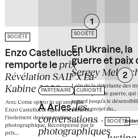
SOCIÉTÉ
SOCIÉTÉ
En Ukraine, la
Enzo Castellucci
guerre et paix
prix
remporte le
Sergey Melnitc
Révélation SAIF x La
Loin de la déferlante des i
Kabine 2026
PARTENAIRE
CURIOSITÉ
médiatiques de guerre, qui 
regard jusqu’à le désensibili
Avec Come spirto in un'ampolla,
les
À Arles,
dernier projet du...
Enzo Castellucci signe une série où
conversations
l'isolement devient matière
04 août 2026
•
Écrit par
Jordan
SOCIÉTÉ
photographique. Récompensé par le
photographiques
prix...
Justine 