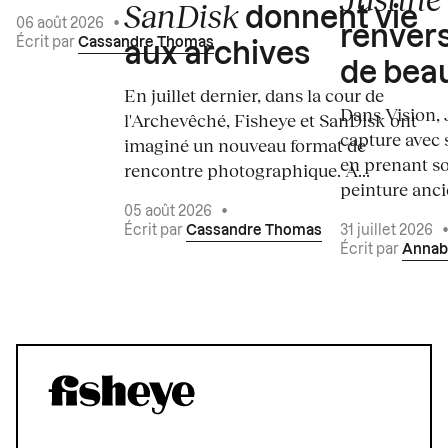
SanDisk
donnent vie
06 août 2026
•
renvers
Écrit par
Cassandre Thomas
aux archives
de bea
En juillet dernier, dans la cour de
Dans Vision, 
l'Archevêché, Fisheye et SanDisk ont
capture avec s
imaginé un nouveau format de
en prenant so
rencontre photographique. À...
peinture ancie
05 août 2026
•
Écrit par
Cassandre Thomas
31 juillet 2026
Écrit par
Annab