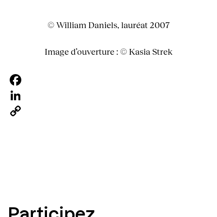
© William Daniels, lauréat 2007
Image d’ouverture : © Kasia Strek
Facebook
LinkedIn
Copy
Link
Participez