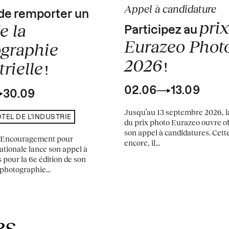
Appel à candidature
de remporter un
prix
e la
Participez au
Eurazeo Phot
graphie
2026
rielle
!
!
02.06
13.09
30.09
Jusqu’au 13 septembre 2026, la
TEL DE L'INDUSTRIE
du prix photo Eurazeo ouvre of
son appel à candidatures. Cett
d’Encouragement pour
encore, il...
Nationale lance son appel à
 pour la 6e édition de son
photographie...
es