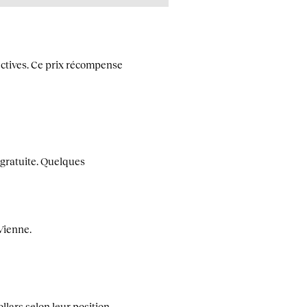
ctives.
Ce prix récompense
t gratuite. Quelques
Vienne.
llars selon leur position.