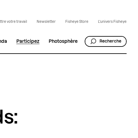
tre votre travail
Newsletter
Fisheye Store
L'univers Fisheye
nda
Participez
Photosphère
Recherche
s: