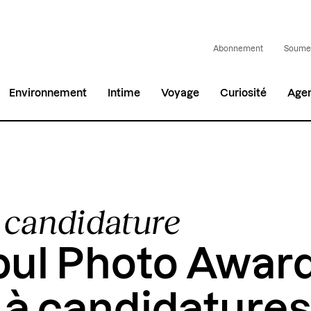
Abonnement
Soumet
Environnement
Intime
Voyage
Curiosité
Age
 candidature
bul Photo Award
 à candidatures