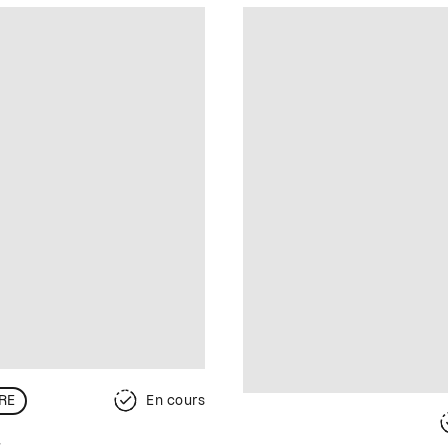
RE
En cours
s