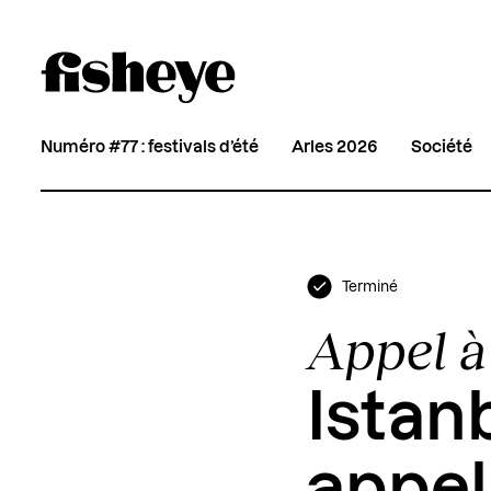
Numéro #77 : festivals d’été
Arles 2026
Société
Terminé
Appel à
Istan
appel