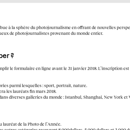
bue à la sphère du photojournalisme en offrant de nouvelles perspe
ntueux de photojournalistes provenant du monde entier.
er ?
emplir le formulaire en ligne avant le 31 janvier 2018. L’inscription es
ories parmi lesquelles : sport, portrait, nature.
ra les lauréats fin mars 2018.
dans diverses galleries du monde : Istanbul, Shanghai, New York et 
u lauréat de la Photo de l’Année.
es autres catégories recevront 8 000dollars, 5 000 dollars et 3 000 do