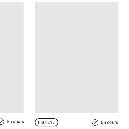
En cours
FISHEYE
En cours