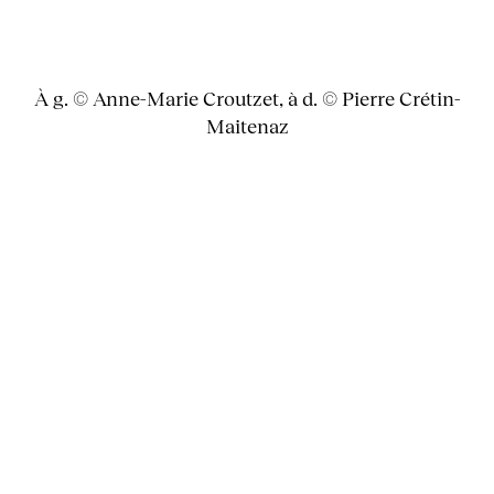
À g. © Anne-Marie Croutzet, à d. © Pierre Crétin-
Maitenaz