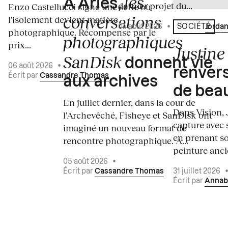
les
À Arles,
dernier projet du...
Enzo Castellucci signe une série où
conversations
l'isolement devient matière
04 août 2026
•
Écrit par
Jordan
SOCIÉTÉ
photographique. Récompensé par le
photographiques
prix...
Justine 
SanDisk
donnent vie
06 août 2026
•
renvers
Écrit par
Cassandre Thomas
aux archives
de bea
En juillet dernier, dans la cour de
Dans Vision, 
l'Archevêché, Fisheye et SanDisk ont
capture avec s
imaginé un nouveau format de
en prenant so
rencontre photographique. À...
peinture ancie
05 août 2026
•
Écrit par
Cassandre Thomas
31 juillet 2026
Écrit par
Annab