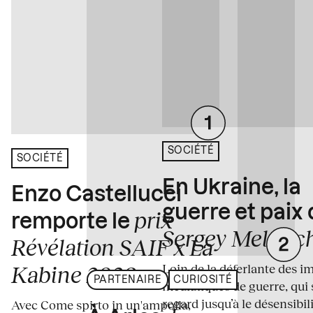
SOCIÉTÉ
SOCIÉTÉ
En Ukraine, la
Enzo Castellucci
guerre et paix
prix
remporte le
Sergey Melnitc
Révélation SAIF x La
Loin de la déferlante des i
Kabine 2026
PARTENAIRE
CURIOSITÉ
médiatiques de guerre, qui 
regard jusqu’à le désensibili
Avec Come spirto in un'ampolla,