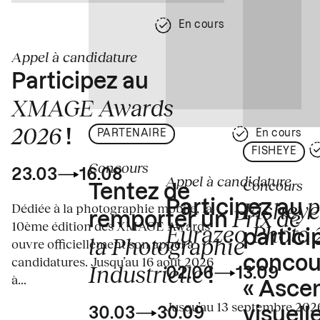
En cours
Appel à candidature
Participez au
XMAGE Awards
2026
!
PARTENAIRE
En cours
FISHEYE
Concours
23.03
16.08
Appel à candidature
Concours
Tentez de
p
Fisheye
Participez au
Dédiée à la photographie mobile, la
Prix de
remporter un
10ème édition des XMAGE Awards
Eurazeo Photo
partici
la Photographie
ouvre officiellement son appel à
concou
candidatures. Jusqu’au 16 août 2026
Industrielle
02.06
13.09
!
à...
« Asce
Jusqu’au 13 septembre 2026
visuelle
30.03
30.09