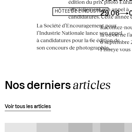
édition du prix photo Eura
officiellement son appel à
HÔTEL DE L'INDUSTRIE
29.06
candidatures. Cette année en
La Société d’Encouragement pour
Racontez-nous
l’Industrie Nationale lance son appel
là où on ne l’
à candidatures pour la 6e édition de
6 septembre 2
son concours de photographie...
Fisheye vous i
articles
Nos derniers
Voir tous les articles