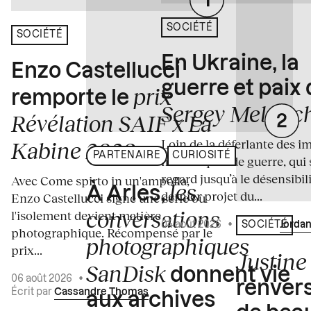
SOCIÉTÉ
SOCIÉTÉ
En Ukraine, la
Enzo Castellucci
guerre et paix
prix
remporte le
Sergey Melnitc
Révélation SAIF x La
Loin de la déferlante des i
Kabine 2026
PARTENAIRE
CURIOSITÉ
médiatiques de guerre, qui 
regard jusqu’à le désensibili
Avec Come spirto in un'ampolla,
les
À Arles,
dernier projet du...
Enzo Castellucci signe une série où
conversations
l'isolement devient matière
04 août 2026
•
Écrit par
Jordan
SOCIÉTÉ
photographique. Récompensé par le
photographiques
prix...
Justine 
SanDisk
donnent vie
06 août 2026
•
renvers
Écrit par
Cassandre Thomas
aux archives