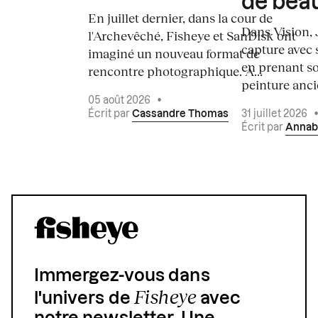
de bea
En juillet dernier, dans la cour de
Dans Vision, 
l'Archevêché, Fisheye et SanDisk ont
capture avec s
imaginé un nouveau format de
en prenant so
rencontre photographique. À...
peinture ancie
05 août 2026
•
Écrit par
Cassandre Thomas
31 juillet 2026
Écrit par
Annab
Immergez-vous dans
Fisheye
l'univers de
avec