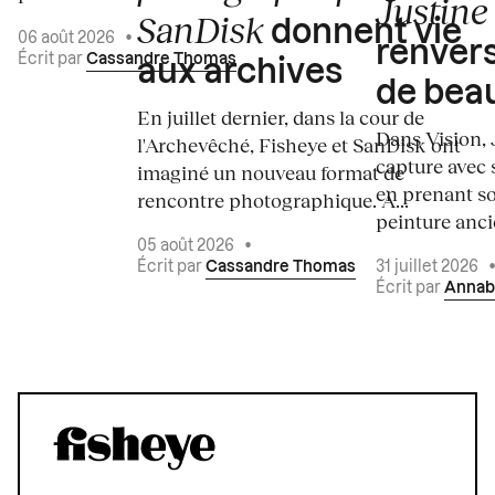
Justine 
SanDisk
donnent vie
06 août 2026
•
renvers
Écrit par
Cassandre Thomas
aux archives
de bea
En juillet dernier, dans la cour de
Dans Vision, 
l'Archevêché, Fisheye et SanDisk ont
capture avec s
imaginé un nouveau format de
en prenant so
rencontre photographique. À...
peinture ancie
05 août 2026
•
Écrit par
Cassandre Thomas
31 juillet 2026
Écrit par
Annab