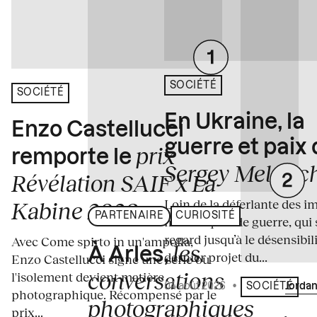
SOCIÉTÉ
SOCIÉTÉ
En Ukraine, la
Enzo Castellucci
guerre et paix
prix
remporte le
Sergey Melnitc
Révélation SAIF x La
Loin de la déferlante des i
Kabine 2026
PARTENAIRE
CURIOSITÉ
médiatiques de guerre, qui 
regard jusqu’à le désensibili
Avec Come spirto in un'ampolla,
les
À Arles,
dernier projet du...
Enzo Castellucci signe une série où
conversations
l'isolement devient matière
04 août 2026
•
Écrit par
Jordan
SOCIÉTÉ
photographique. Récompensé par le
photographiques
prix...