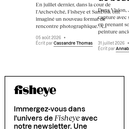
En juillet dernier, dans la cour de
Dans Vision, 
l'Archevêché, Fisheye et SanDisk ont
capture avec s
imaginé un nouveau format de
en prenant so
rencontre photographique. À...
peinture ancie
05 août 2026
•
Écrit par
Cassandre Thomas
31 juillet 2026
Écrit par
Annab
Immergez-vous dans
Fisheye
l'univers de
avec
notre newsletter. Une