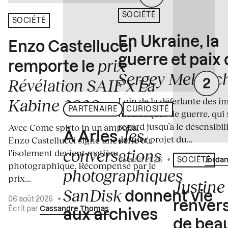
SOCIÉTÉ
SOCIÉTÉ
En Ukraine, la
Enzo Castellucci
guerre et paix
prix
remporte le
Sergey Melnitc
Révélation SAIF x La
Loin de la déferlante des i
Kabine 2026
PARTENAIRE
CURIOSITÉ
médiatiques de guerre, qui 
regard jusqu’à le désensibili
Avec Come spirto in un'ampolla,
les
À Arles,
dernier projet du...
Enzo Castellucci signe une série où
conversations
l'isolement devient matière
04 août 2026
•
Écrit par
Jordan
SOCIÉTÉ
photographique. Récompensé par le
photographiques
prix...
Justine 
SanDisk
donnent vie
06 août 2026
•
renvers
Écrit par
Cassandre Thomas
aux archives
de bea