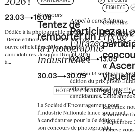
2026
!
PARTENAIRE
En cours
FISHEYE
Concours
23.03
16.08
Appel à candidature
Concours
Tentez de
p
Fisheye
Participez au
Dédiée à la photographie mobile, la
Prix de
remporter un
10ème édition des XMAGE Awards
Eurazeo Photo
partici
la Photographie
ouvre officiellement son appel à
concou
candidatures. Jusqu’au 16 août 2026
Industrielle
02.06
13.09
!
à...
« Asce
Jusqu’au 13 septembre 2026
visuelle
30.03
30.09
édition du prix photo Eura
officiellement son appel à
HÔTEL DE L'INDUSTRIE
29.06
candidatures. Cette année en
La Société d’Encouragement pour
Racontez-nous
l’Industrie Nationale lance son appel
là où on ne l’
à candidatures pour la 6e édition de
6 septembre 2
son concours de photographie...
Fisheye vous i