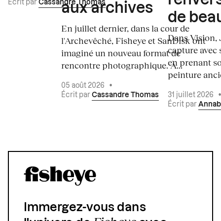
Écrit par
Cassandre Thomas
aux archives
de bea
En juillet dernier, dans la cour de
Dans Vision, 
l'Archevêché, Fisheye et SanDisk ont
capture avec s
imaginé un nouveau format de
en prenant so
rencontre photographique. À...
peinture ancie
05 août 2026
•
Écrit par
Cassandre Thomas
31 juillet 2026
Écrit par
Annab
Immergez-vous dans