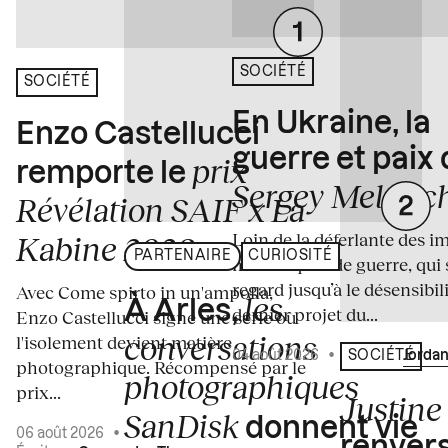
SOCIÉTÉ
SOCIÉTÉ
En Ukraine, la
Enzo Castellucci
guerre et paix
prix
remporte le
Sergey Melnitc
Révélation SAIF x La
Loin de la déferlante des i
Kabine 2026
PARTENAIRE
CURIOSITÉ
médiatiques de guerre, qui 
regard jusqu’à le désensibili
Avec Come spirto in un'ampolla,
les
À Arles,
dernier projet du...
Enzo Castellucci signe une série où
conversations
l'isolement devient matière
04 août 2026
•
Écrit par
Jordan
SOCIÉTÉ
photographique. Récompensé par le
photographiques
prix...
Justine 
SanDisk
donnent vie
06 août 2026
•
renvers