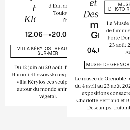
et Bernar
Harumi
d’Eau de l’espace La Tour à
MUSÉ
L'HISTOI
Descamps
Toulouse. Elle mettra à
Klossowska
l’honneur les...
Le Musée n
musée d
de l’immig
12.06
20.08
Grenobl
Porte Dor
23 août 
VILLA KÉRYLOS - BEAULIEU-
04.04
23.
Au
SUR-MER
MUSÉE DE GRENOB
Du 12 juin au 20 août, l'artiste
Harumi Klossowska expose à la
Le musée de Grenoble 
villa Kérylos ces sculptures
du 4 avril au 23 août 2
autour du monde animal et
expositions consacré
végétal.
Charlotte Perriand et 
Descamps, traitant.