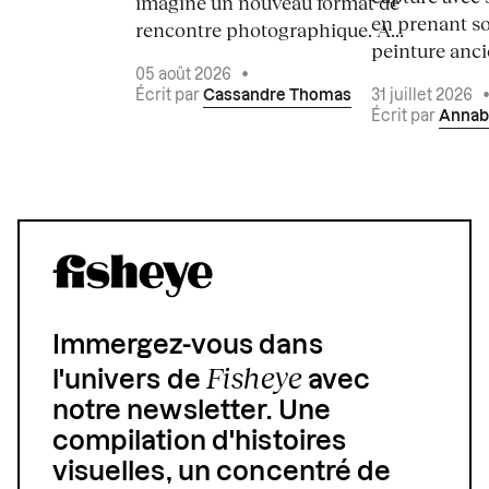
imaginé un nouveau format de
en prenant so
rencontre photographique. À...
peinture ancie
05 août 2026
•
Écrit par
Cassandre Thomas
31 juillet 2026
Écrit par
Annab
Immergez-vous dans
Fisheye
l'univers de
avec
notre newsletter. Une
compilation d'histoires
visuelles, un concentré de