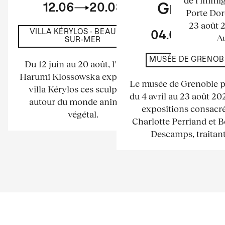
12.06
20.08
Grenobl
Porte Dor
23 août 
VILLA KÉRYLOS - BEAULIEU-
04.04
23.
Au
SUR-MER
MUSÉE DE GRENOB
Du 12 juin au 20 août, l'artiste
Harumi Klossowska expose à la
Le musée de Grenoble 
villa Kérylos ces sculptures
du 4 avril au 23 août 2
autour du monde animal et
expositions consacré
végétal.
Charlotte Perriand et 
Descamps, traitant.