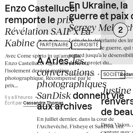
En Ukraine, la
Enzo Castellucci
guerre et paix
prix
remporte le
Sergey Melnitc
Révélation SAIF x La
Loin de la déferlante des i
Kabine 2026
PARTENAIRE
CURIOSITÉ
médiatiques de guerre, qui 
regard jusqu’à le désensibili
Avec Come spirto in un'ampolla,
les
À Arles,
dernier projet du...
Enzo Castellucci signe une série où
conversations
l'isolement devient matière
04 août 2026
•
Écrit par
Jordan
SOCIÉTÉ
photographique. Récompensé par le
photographiques
prix...
Justine 
SanDisk
donnent vie
Il y a 8 heures
•
renvers
Écrit par
Cassandre Thomas
aux archives
de bea
En juillet dernier, dans la cour de
Dans Vision, 
l'Archevêché, Fisheye et SanDisk ont
capture avec s