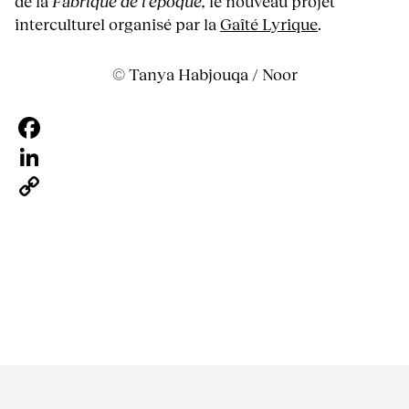
de la
Fabrique de l’époque,
le nouveau projet
interculturel organisé par la
Gaîté Lyrique
.
© Tanya Habjouqa / Noor
Facebook
LinkedIn
Copy
Link