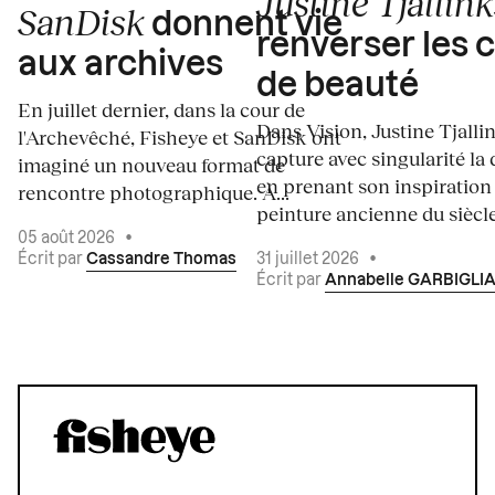
Justine Tjallink
SanDisk
donnent vie
renverser les 
aux archives
de beauté
En juillet dernier, dans la cour de
Dans Vision, Justine Tjalli
l'Archevêché, Fisheye et SanDisk ont
capture avec singularité la 
imaginé un nouveau format de
en prenant son inspiration
rencontre photographique. À...
peinture ancienne du siècle.
05 août 2026
•
Écrit par
Cassandre Thomas
31 juillet 2026
•
Écrit par
Annabelle GARBIGLI