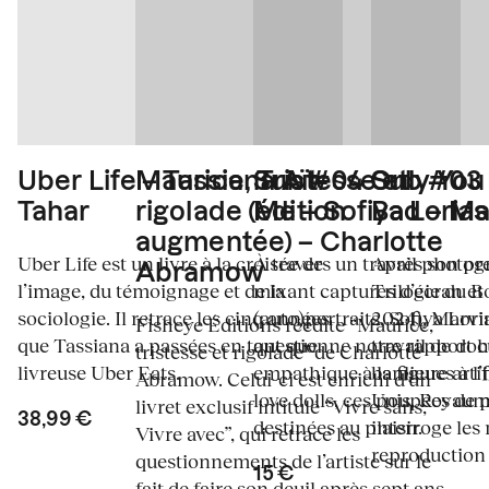
Uber Life – Tassiana Aït-
Maurice, Tristesse et
Sub #04 Only You
Sub #03 
Tahar
rigolade (édition
Me – Sofiya Lorias
Bad – Ma
augmentée) – Charlotte
Uber Life est un livre à la croisée de
À travers un travail photo
Après son pr
Abramow
l’image, du témoignage et de la
mixant captures d’écran et
Trilogie du B
sociologie. Il retrace les cinq années
(auto)portraits, Sofiya Lori
2024), Marvi
Fisheye Éditions réédite “Maurice,
que Tassiana a passées en tant que
questionne notre rapport 
travail de do
tristesse et rigolade” de Charlotte
livreuse Uber Eats.
empathique à la figure artif
banlieues à l’
Abramow. Celui-ci est enrichi d’un
love dolls, ces poupées de 
Unis, Royaume
livret exclusif intitulé “Vivre sans,
38,99 €
destinées au plaisir.
interroge le
Vivre avec”, qui retrace les
reproduction 
questionnements de l’artiste sur le
15 €
fait de faire son deuil après sept ans