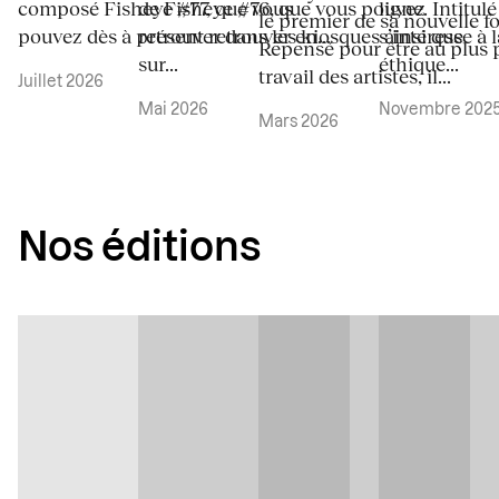
composé Fisheye #77, que vous
de Fisheye #76, que vous pouvez
ligne. Intitul
le premier de sa nouvelle f
pouvez dès à présent retrouver en...
retrouver dans les kiosques ainsi que
s’intéresse à 
Repensé pour être au plus 
sur...
éthique...
travail des artistes, il...
Juillet 2026
Mai 2026
Novembre 202
Mars 2026
Nos éditions