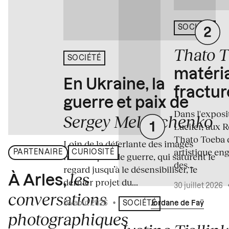
SOCIÉTÉ
Thato 
SOCIÉTÉ
matéria
En Ukraine, la
fractur
guerre et paix de
Dans l'expos
Sergey Melnitchenko
Lucifer, aux 
Thato Toeba 
Loin de la déferlante des images
artistique en
PARTENAIRE
CURIOSITÉ
médiatiques de guerre, qui saturent le
des...
regard jusqu’à le désensibiliser, le
les
À Arles,
dernier projet du...
30 juillet 2026
conversations
04 août 2026
•
Écrit par
Jordane de Faÿ
SOCIÉTÉ
photographiques