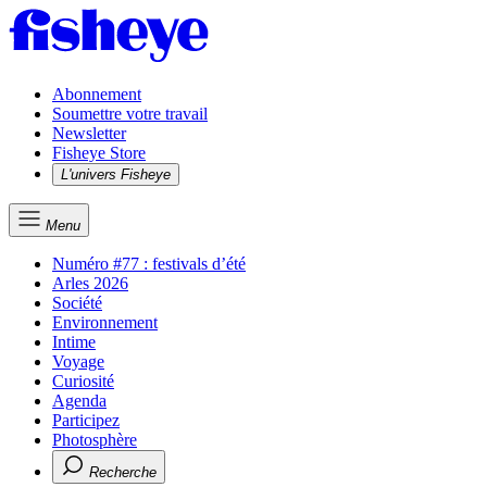
Abonnement
Soumettre votre travail
Newsletter
Fisheye Store
L'univers Fisheye
Menu
Numéro #77 : festivals d’été
Arles 2026
Société
Environnement
Intime
Voyage
Curiosité
Agenda
Participez
Photosphère
Recherche