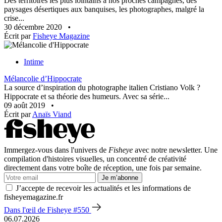
Des territoires les plus lointains à nos proches campagnes, des
paysages désertiques aux banquises, les photographes, malgré la
crise...
30 décembre 2020
•
Écrit par
Fisheye Magazine
Intime
Mélancolie d’Hippocrate
La source d’inspiration du photographe italien Cristiano Volk ?
Hippocrate et sa théorie des humeurs. Avec sa série...
09 août 2019
•
Écrit par
Anaïs Viand
Immergez-vous dans l'univers de
Fisheye
avec notre newsletter. Une
compilation d'histoires visuelles, un concentré de créativité
directement dans votre boîte de réception, une fois par semaine.
Je m’abonne
J’accepte de recevoir les actualités et les informations de
fisheyemagazine.fr
Dans l'œil de Fisheye #550
06.07.2026