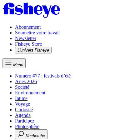
Abonnement
Soumettre votre travail
Newsletter
Fisheye Store
L'univers Fisheye
Menu
Numéro #77 : festivals d’été
Arles 2026
Société
Environnement
Intime
Voyage
Curiosité
Agenda
Participez
Photosphère
Recherche