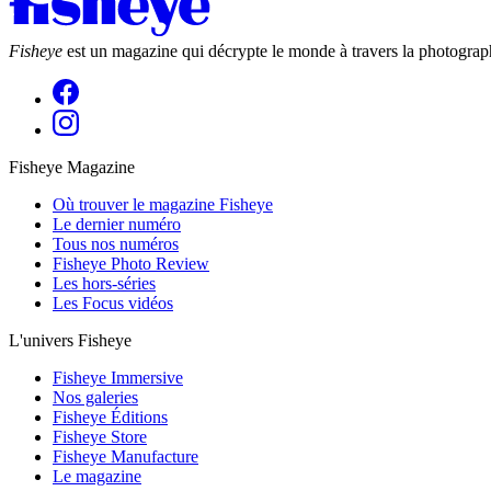
Fisheye
est un magazine qui décrypte le monde à travers la photograph
Fisheye Magazine
Où trouver le magazine Fisheye
Le dernier numéro
Tous nos numéros
Fisheye Photo Review
Les hors-séries
Les Focus vidéos
L'univers Fisheye
Fisheye Immersive
Nos galeries
Fisheye Éditions
Fisheye Store
Fisheye Manufacture
Le magazine