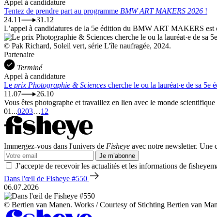
Appel à candidature
Tentez de prendre part au programme
BMW ART MAKERS 2026
!
24.11
31.12
L’appel à candidatures de la 5e édition du BMW ART MAKERS est ouv
© Pak Richard, Soleil vert, série L'île naufragée, 2024.
Partenaire
Terminé
Appel à candidature
Le
prix Photographie & Sciences
cherche le ou la lauréat·e de sa 5e é
11.07
26.10
Vous êtes photographe et travaillez en lien avec le monde scientifique
01
...
02
03
…
12
Immergez-vous dans l'univers de
Fisheye
avec notre newsletter. Une co
Je m’abonne
J’accepte de recevoir les actualités et les informations de fisheyem
Dans l'œil de Fisheye #550
06.07.2026
© Bertien van Manen. Works / Courtesy of Stichting Bertien van Ma