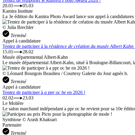
Tentez de remporter le
Kamira Photo Award
2026 !
20.01
05.03
Kamira Institute
La 3e édition du Kamira Photo Award lance son appel à candidatures 
© Julia Brechler
Terminé
Appel à candidature
Tentez de participer à la
résidence de création du musée Albert Kahn
15.01
28.02
Musée départemental Albert-Kahn
Le musée départemental Albert-Kahn, situé à Boulogne-Billancourt, la
© Léonard Bourgois Beaulieu / Courtesy Galerie du Jour agnès b.
Terminé
Appel à candidature
Tentez de participer à
a ppr oc he
en 2026 !
02.02
23.03
Le Molière
Le salon marchand indépendant a ppr oc he revient pour sa 10e éditio
Symbiose © Arash Khaksari
Partenaire
Terminé