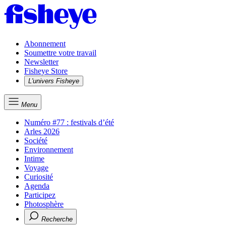
Abonnement
Soumettre votre travail
Newsletter
Fisheye Store
L'univers Fisheye
Menu
Numéro #77 : festivals d’été
Arles 2026
Société
Environnement
Intime
Voyage
Curiosité
Agenda
Participez
Photosphère
Recherche