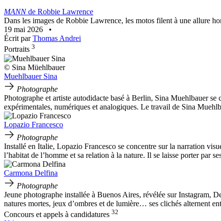
MANN
de Robbie Lawrence
Dans les images de Robbie Lawrence, les motos filent à une allure hors
19 mai 2026
•
Écrit par
Thomas Andrei
3
Portraits
© Sina Müehlbauer
Muehlbauer Sina
Photographe
Photographe et artiste autodidacte basé à Berlin, Sina Muehlbauer se co
expérimentales, numériques et analogiques. Le travail de Sina Muehlba
Lopazio Francesco
Photographe
Installé en Italie, Lopazio Francesco se concentre sur la narration visu
l’habitat de l’homme et sa relation à la nature. Il se laisse porter par s
Carmona Delfina
Photographe
Jeune photographe installée à Buenos Aires, révélée sur Instagram, De
natures mortes, jeux d’ombres et de lumière… ses clichés alternent entr
32
Concours et appels à candidatures