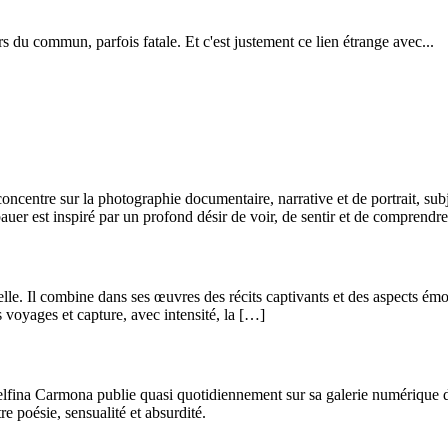
 du commun, parfois fatale. Et c'est justement ce lien étrange avec...
ncentre sur la photographie documentaire, narrative et de portrait, subje
uer est inspiré par un profond désir de voir, de sentir et de comprendre
elle. Il combine dans ses œuvres des récits captivants et des aspects émo
es voyages et capture, avec intensité, la […]
lfina Carmona publie quasi quotidiennement sur sa galerie numérique de
e poésie, sensualité et absurdité.