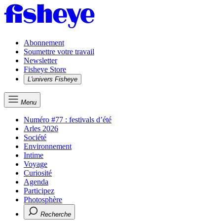
Abonnement
Soumettre votre travail
Newsletter
Fisheye Store
L'univers Fisheye
Menu
Numéro #77 : festivals d’été
Arles 2026
Société
Environnement
Intime
Voyage
Curiosité
Agenda
Participez
Photosphère
Recherche