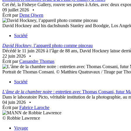
Cet été, la Fisheye Gallery, rouvre ses portes à Arles, avec deux expos
09 juillet 2026
•
Écrit par
Deng Qiwen
David Hockney and his dachshunds Stanley and Boodgie, Los Angel
Société
David Hockney
, l’appareil photo comme pinceau
Décédé le 11 juin 2026 à l’âge de 88 ans, David Hockney laisse derrièr
22 juin 2026
•
Écrit par
Cassandre Thomas
Portrait de Thomas Consani. © Matthieu Quatravaux / Tirage par Th
Société
L’âme de la chambre noire
: entretien avec Thomas Consani, futur Ma
Dans le laboratoire Picto, véritable institution de la photographie, au
04 juin 2026
•
Écrit par
Fabrice Laroche
© Robbie Lawrence
Voyage