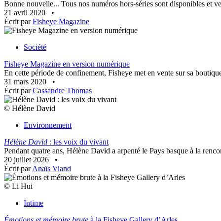
Bonne nouvelle... Tous nos numéros hors-séries sont disponibles et ven
21 avril 2020
•
Écrit par
Fisheye Magazine
Société
Fisheye Magazine en version numérique
En cette période de confinement, Fisheye met en vente sur sa boutique
31 mars 2020
•
Écrit par
Cassandre Thomas
© Hélène David
Environnement
Hélène David
: les voix du vivant
Pendant quatre ans, Hélène David a arpenté le Pays basque à la rencon
20 juillet 2026
•
Écrit par
Anaïs Viand
© Li Hui
Intime
Émotions et mémoire brute
à la Fisheye Gallery d’Arles