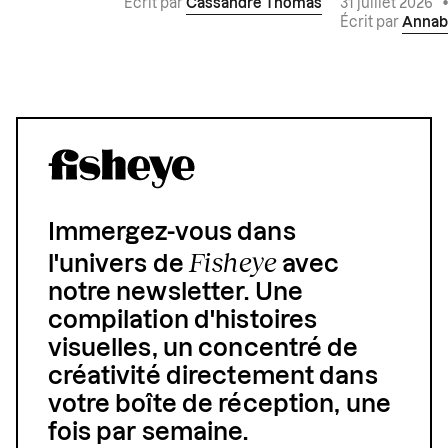
Écrit par
Cassandre Thomas
31 juillet 2026
Écrit par
Annab
Immergez-vous dans
Fisheye
l'univers de
avec
notre newsletter. Une
compilation d'histoires
visuelles, un concentré de
créativité directement dans
votre boîte de réception, une
fois par semaine.