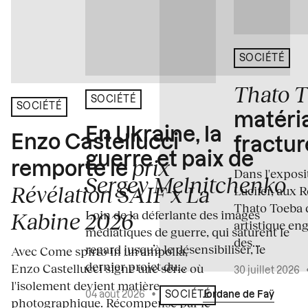
SOCIÉTÉ
Thato 
SOCIÉTÉ
SOCIÉTÉ
matéria
En Ukraine, la
Enzo Castellucci
fractur
guerre et paix de
prix
remporte le
Dans l'expos
Sergey Melnitchenko
Révélation SAIF x La
Lucifer, aux 
Thato Toeba 
Loin de la déferlante des images
Kabine 2026
artistique en
médiatiques de guerre, qui saturent le
des...
regard jusqu’à le désensibiliser, le
Avec Come spirto in un'ampolla,
dernier projet du...
Enzo Castellucci signe une série où
30 juillet 2026
l'isolement devient matière
04 août 2026
•
Écrit par
Jordane de Faÿ
SOCIÉTÉ
photographique. Récompensé par le