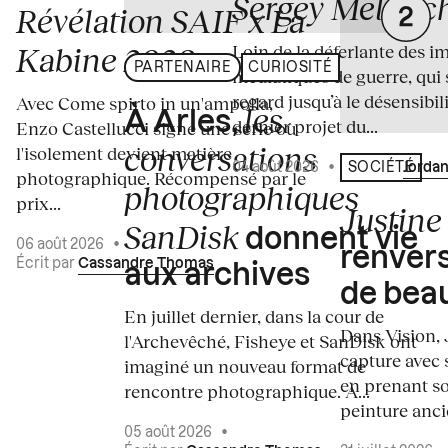
Sergey Melnitc
Révélation SAIF x La
Loin de la déferlante des i
Kabine 2026
PARTENAIRE
CURIOSITÉ
médiatiques de guerre, qui 
regard jusqu’à le désensibili
Avec Come spirto in un'ampolla,
les
À Arles,
dernier projet du...
Enzo Castellucci signe une série où
conversations
l'isolement devient matière
04 août 2026
•
Écrit par
Jordan
SOCIÉTÉ
photographique. Récompensé par le
photographiques
prix...
Justine 
SanDisk
donnent vie
06 août 2026
•
renvers
Écrit par
Cassandre Thomas
aux archives
de bea
En juillet dernier, dans la cour de
Dans Vision, 
l'Archevêché, Fisheye et SanDisk ont
capture avec s
imaginé un nouveau format de
en prenant so
rencontre photographique. À...
peinture ancie
05 août 2026
•