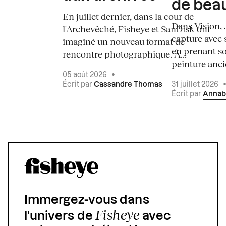
de bea
En juillet dernier, dans la cour de
Dans Vision, 
l'Archevêché, Fisheye et SanDisk ont
capture avec s
imaginé un nouveau format de
en prenant so
rencontre photographique. À...
peinture ancie
05 août 2026
•
Écrit par
Cassandre Thomas
31 juillet 2026
Écrit par
Annab
Immergez-vous dans
Fisheye
l'univers de
avec