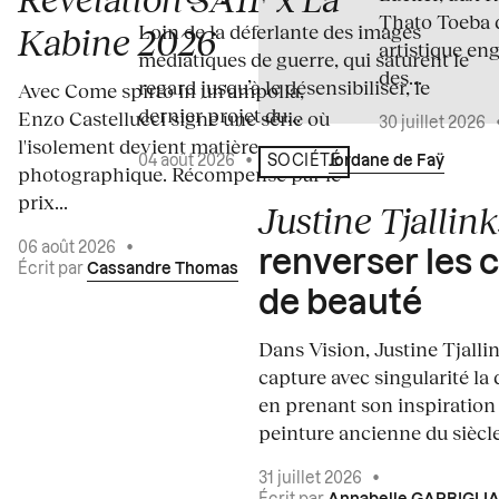
Thato Toeba 
Loin de la déferlante des images
Kabine 2026
artistique en
médiatiques de guerre, qui saturent le
des...
regard jusqu’à le désensibiliser, le
Avec Come spirto in un'ampolla,
dernier projet du...
Enzo Castellucci signe une série où
30 juillet 2026
l'isolement devient matière
04 août 2026
•
Écrit par
Jordane de Faÿ
SOCIÉTÉ
photographique. Récompensé par le
prix...
Justine Tjallink
06 août 2026
•
renverser les 
Écrit par
Cassandre Thomas
de beauté
Dans Vision, Justine Tjalli
capture avec singularité la 
en prenant son inspiration
peinture ancienne du siècle.
31 juillet 2026
•