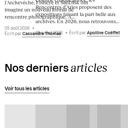
l'Archevêché, Fisheye et SanDisk ont
Rencontres d’Arles proposent des
imaginé un nouveau format de
expositions faisant la part belle aux
rencontre photographique. À...
archives. En 2026, nous retrouvons...
05 août 2026
•
29 juillet 2026
•
Écrit par
Apolline Coëffet
Écrit par
Cassandre Thomas
articles
Nos derniers
Voir tous les articles