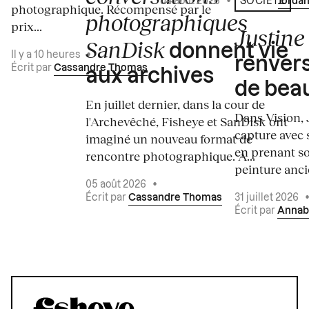
04 août 2026
•
Écrit par
Jordan
SOCIÉTÉ
photographique. Récompensé par le
photographiques
prix...
Justine 
SanDisk
donnent vie
Il y a 10 heures
•
renvers
Écrit par
Cassandre Thomas
aux archives
de bea
En juillet dernier, dans la cour de
Dans Vision, 
l'Archevêché, Fisheye et SanDisk ont
capture avec s
imaginé un nouveau format de
en prenant so
rencontre photographique. À...
peinture ancie
05 août 2026
•
Écrit par
Cassandre Thomas
31 juillet 2026
Écrit par
Annab