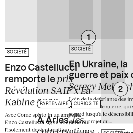
SOCIÉTÉ
SOCIÉTÉ
En Ukraine, la
Enzo Castellucci
guerre et paix
prix
remporte le
Sergey Melnitc
Révélation SAIF x La
Loin de la déferlante des i
Kabine 2026
PARTENAIRE
CURIOSITÉ
médiatiques de guerre, qui 
regard jusqu’à le désensibili
Avec Come spirto in un'ampolla,
les
À Arles,
dernier projet du...
Enzo Castellucci signe une série où
conversations
l'isolement devient matière