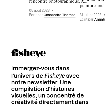
rencontre photographique. À...
peinture ancie
05 août 2026
•
Écrit par
Cassandre Thomas
31 juillet 2026
Écrit par
Annab
Immergez-vous dans
Fisheye
l'univers de
avec
notre newsletter. Une
compilation d'histoires
visuelles, un concentré de
créativité directement dans