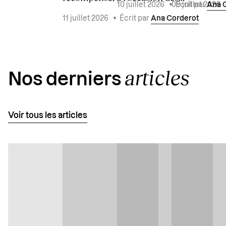
10 juillet 2026
•
Écrit par
Ana 
09 juillet 2026
11 juillet 2026
•
Écrit par
Ana Corderot
articles
Nos derniers
Voir tous les articles