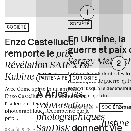
SOCIÉTÉ
SOCIÉTÉ
En Ukraine, la
Enzo Castellucci
guerre et paix
prix
remporte le
Sergey Melnitc
Révélation SAIF x La
Loin de la déferlante des i
Kabine 2026
PARTENAIRE
CURIOSITÉ
médiatiques de guerre, qui 
regard jusqu’à le désensibili
Avec Come spirto in un'ampolla,
les
À Arles,
dernier projet du...
Enzo Castellucci signe une série où
conversations
l'isolement devient matière
04 août 2026
•
Écrit par
Jordan
SOCIÉTÉ
photographique. Récompensé par le
photographiques
prix...
Justine 
SanDisk
donnent vie
06 août 2026
•