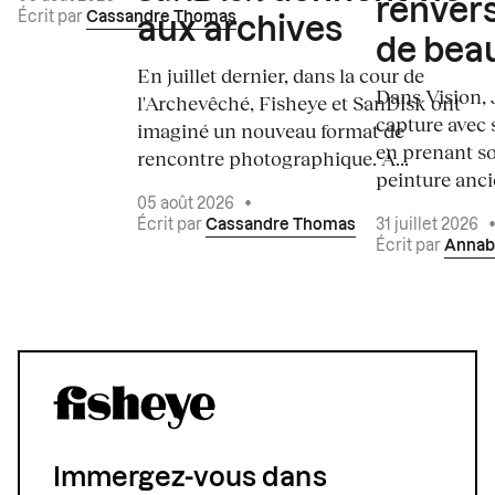
renvers
Écrit par
Cassandre Thomas
aux archives
de bea
En juillet dernier, dans la cour de
Dans Vision, 
l'Archevêché, Fisheye et SanDisk ont
capture avec s
imaginé un nouveau format de
en prenant so
rencontre photographique. À...
peinture ancie
05 août 2026
•
Écrit par
Cassandre Thomas
31 juillet 2026
Écrit par
Annab
Immergez-vous dans