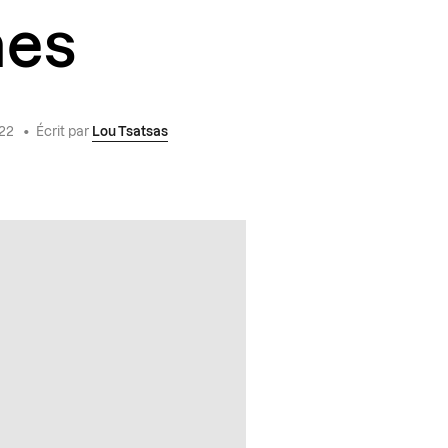
nes
022
•
Écrit par
Lou Tsatsas