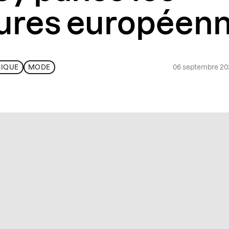
ures européen
06 septembre 2
IQUE
MODE