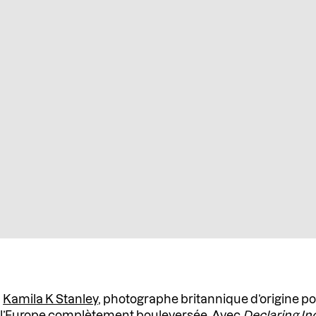
,
Kamila K Stanley
, photographe britannique d’origine po
de l’Europe complètement bouleversée. Avec
Declaring I