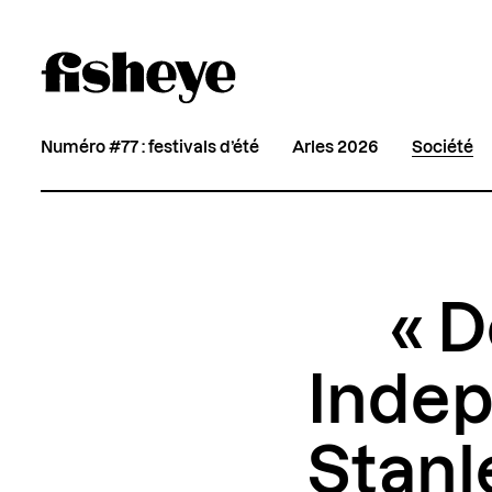
Numéro #77 : festivals d’été
Arles 2026
Société
« D
Indep
Stanl