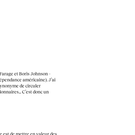
Farage et Boris Johnson –
dépendance américaine). J’ai
synonyme de circuler
tionnaires… C’est donc un
e est de mettre en valeur des