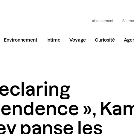
Abonnement
Soumet
Environnement
Intime
Voyage
Curiosité
Age
eclaring
endence », Kam
ey panse les