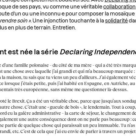
foque de ses pays, vu comme une véritable
collaboration
 route d’un ou une inconnu·e pour composer la mosaïque
 prendre soin »
. Une injonction touchante à la
solidarité
da
us en plus de terrain. Entretien.
 est née la série
Declaring Independen
e d’une famille polonaise – du côté de ma mère – qui a été très mar
st une chose avec laquelle j’ai grandi et qui m’a beaucoup marquée :
à la maison, tu sais que tu viens un peu d’ailleurs. J’ai également vé
lorsque j’étais petite, puis j’ai habité en Espagne, en Autriche, a
 sentais très européenne, sans même me questionner là-dessus.
 voté le Brexit. Ça a été un véritable choc, parce que jusqu’aux sondage
e chose. C’était une « gueule de bois », le lendemain. Tout à coup, je
abord eu la galère administrative – la carte de séjour, le changement d
également une autre conséquence dont on ne parle pas beaucoup : celle 
e partie de quelque chose qui paraissait un peu immuable. Tu n’as
randi, etc. C’est de cela que j’ai eu envie de parler à travers un proje