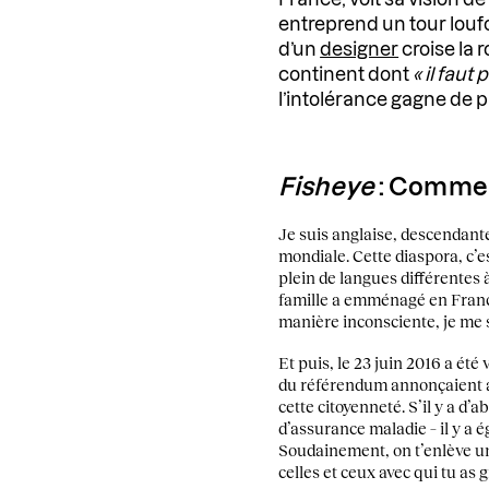
entreprend un tour lou
d’un
designer
croise la
continent dont
« il faut
l’intolérance gagne de pl
Fisheye
: Comment
Je suis anglaise, descendant
mondiale. Cette diaspora, c’e
plein de langues différentes 
famille a emménagé en France 
manière inconsciente, je me
Et puis, le 23 juin 2016 a été
du référendum annonçaient autr
cette citoyenneté. S’il y a d’
d’assurance maladie – il y a 
Soudainement, on t’enlève un
celles et ceux avec qui tu as g