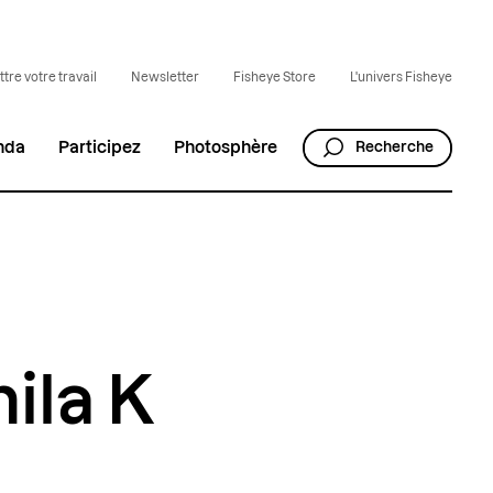
tre votre travail
Newsletter
Fisheye Store
L'univers Fisheye
nda
Participez
Photosphère
Recherche
ila K