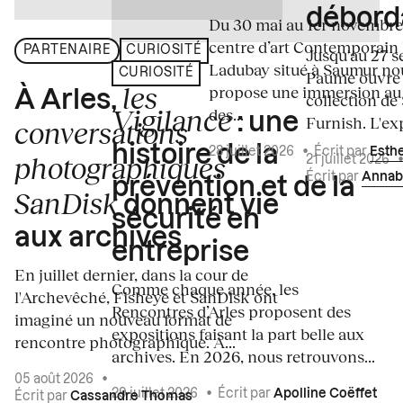
débord
Du 30 mai au 1er novembre
centre d’art Contemporain
PARTENAIRE
CURIOSITÉ
Jusqu'au 27 s
Ladubay situé à Saumur no
CURIOSITÉ
Paume ouvre s
les
propose une immersion au
À Arles,
collection de
Vigilance
des...
: une
Furnish. L'exp
conversations
histoire de la
28 juillet 2026
•
Écrit par
Esth
photographiques
21 juillet 2026
Écrit par
Annab
prévention et de la
SanDisk
donnent vie
sécurité en
aux archives
entreprise
En juillet dernier, dans la cour de
Comme chaque année, les
l'Archevêché, Fisheye et SanDisk ont
Rencontres d’Arles proposent des
imaginé un nouveau format de
expositions faisant la part belle aux
rencontre photographique. À...
archives. En 2026, nous retrouvons...
05 août 2026
•
29 juillet 2026
•
Écrit par
Apolline Coëffet
Écrit par
Cassandre Thomas