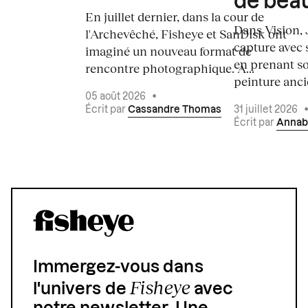
de bea
En juillet dernier, dans la cour de
Dans Vision, 
l'Archevêché, Fisheye et SanDisk ont
capture avec s
imaginé un nouveau format de
en prenant so
rencontre photographique. À...
peinture ancie
05 août 2026
•
Écrit par
Cassandre Thomas
31 juillet 2026
Écrit par
Annab
Immergez-vous dans
Fisheye
l'univers de
avec