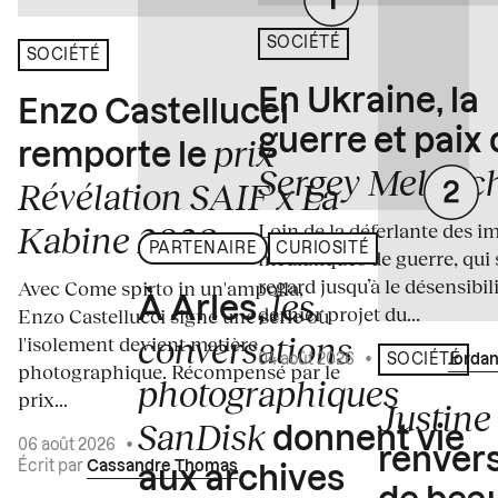
SOCIÉTÉ
SOCIÉTÉ
En Ukraine, la
Enzo Castellucci
guerre et paix
prix
remporte le
Sergey Melnitc
Révélation SAIF x La
Loin de la déferlante des i
Kabine 2026
PARTENAIRE
CURIOSITÉ
médiatiques de guerre, qui 
regard jusqu’à le désensibili
Avec Come spirto in un'ampolla,
les
À Arles,
dernier projet du...
Enzo Castellucci signe une série où
conversations
l'isolement devient matière
04 août 2026
•
Écrit par
Jordan
SOCIÉTÉ
photographique. Récompensé par le
photographiques
prix...
Justine 
SanDisk
donnent vie
06 août 2026
•
renvers
Écrit par
Cassandre Thomas
aux archives