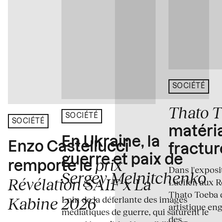
SOCIÉTÉ
Thato 
SOCIÉTÉ
SOCIÉTÉ
matéria
En Ukraine, la
Enzo Castellucci
fractur
guerre et paix de
prix
remporte le
Dans l'expos
Sergey Melnitchenko
Révélation SAIF x La
Lucifer, aux 
Thato Toeba 
Loin de la déferlante des images
Kabine 2026
artistique en
médiatiques de guerre, qui saturent le
des...