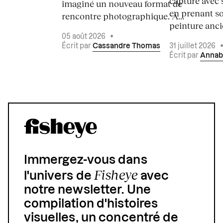
capture avec s
imaginé un nouveau format de
en prenant so
rencontre photographique. À...
peinture ancie
05 août 2026
•
Écrit par
Cassandre Thomas
31 juillet 2026
Écrit par
Annab
Immergez-vous dans
Fisheye
l'univers de
avec
notre newsletter. Une
compilation d'histoires
visuelles, un concentré de