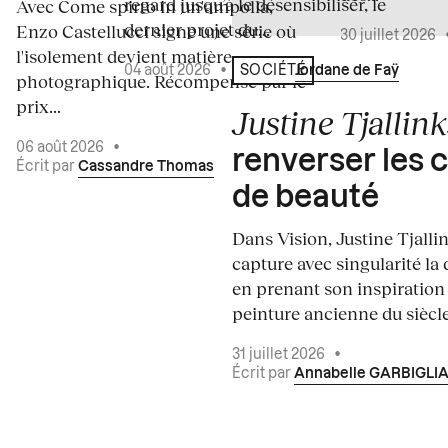
regard jusqu’à le désensibiliser, le
Avec Come spirto in un'ampolla,
dernier projet du...
Enzo Castellucci signe une série où
30 juillet 2026
l'isolement devient matière
04 août 2026
•
Écrit par
Jordane de Faÿ
SOCIÉTÉ
photographique. Récompensé par le
prix...
Justine Tjallink
06 août 2026
•
renverser les 
Écrit par
Cassandre Thomas
de beauté
Dans Vision, Justine Tjalli
capture avec singularité la 
en prenant son inspiration
peinture ancienne du siècle.
31 juillet 2026
•
Écrit par
Annabelle GARBIGLI