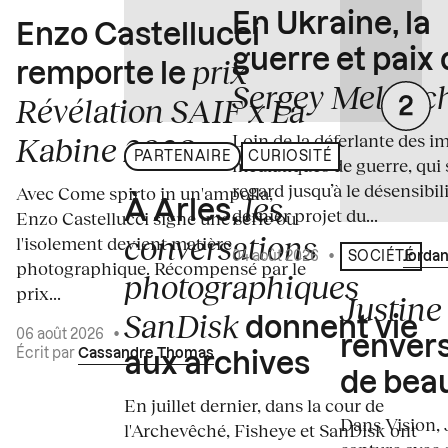
En Ukraine, la
Enzo Castellucci
guerre et paix
prix
remporte le
Sergey Melnitc
Révélation SAIF x La
Loin de la déferlante des i
Kabine 2026
PARTENAIRE
CURIOSITÉ
médiatiques de guerre, qui 
regard jusqu’à le désensibili
Avec Come spirto in un'ampolla,
les
À Arles,
dernier projet du...
Enzo Castellucci signe une série où
conversations
l'isolement devient matière
04 août 2026
•
Écrit par
Jordan
SOCIÉTÉ
photographique. Récompensé par le
photographiques
prix...
Justine 
SanDisk
donnent vie
06 août 2026
•
renvers
Écrit par
Cassandre Thomas
aux archives
de bea
En juillet dernier, dans la cour de
Dans Vision, 
l'Archevêché, Fisheye et SanDisk ont