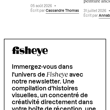
peinture ancie
05 août 2026
•
Écrit par
Cassandre Thomas
31 juillet 2026
Écrit par
Annab
Immergez-vous dans
Fisheye
l'univers de
avec
notre newsletter. Une
compilation d'histoires
visuelles, un concentré de
créativité directement dans
votre boîte de réception, une