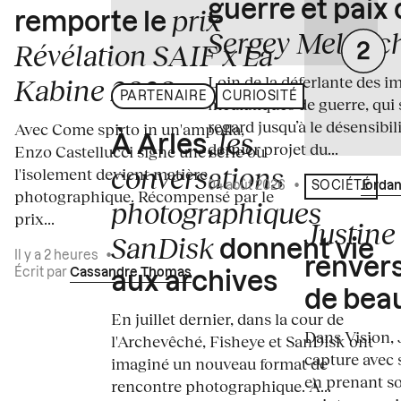
guerre et paix
prix
remporte le
Sergey Melnitc
Révélation SAIF x La
Loin de la déferlante des i
Kabine 2026
PARTENAIRE
CURIOSITÉ
médiatiques de guerre, qui 
regard jusqu’à le désensibili
Avec Come spirto in un'ampolla,
les
À Arles,
dernier projet du...
Enzo Castellucci signe une série où
conversations
l'isolement devient matière
04 août 2026
•
Écrit par
Jordan
SOCIÉTÉ
photographique. Récompensé par le
photographiques
prix...
Justine 
SanDisk
donnent vie
Il y a 2 heures
•
renvers
Écrit par
Cassandre Thomas
aux archives
de bea
En juillet dernier, dans la cour de
Dans Vision, 
l'Archevêché, Fisheye et SanDisk ont
capture avec s
imaginé un nouveau format de
en prenant so
rencontre photographique. À...