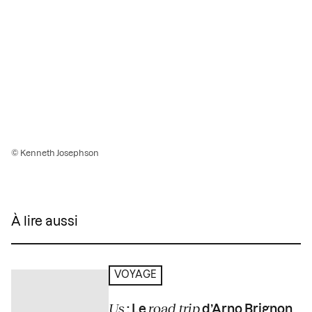
© Kenneth Josephson
À lire aussi
VOYAGE
Us
road trip
: Le
d’Arno Brignon