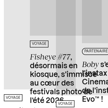
VOYAGE
PARTENAIRE
Fisheye #77
,
Boby
s’
désormais en
l’insta
kiosque, s’immisce
Cinema
au cœur des
de l’in
festivals photo de
Evo™ !
VOYAGE
l’été 2026
VOYAGE