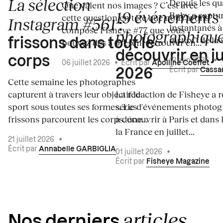
La sélection
Depuis les qua
Que valent nos images ? C’est avec
19 événements
Boby a captur
cette question en tête que nous avons
Instagram #561
:
instantanés à 
composé Fisheye #77, que vous
photographiqu
instax™ de la s
frissons dans tout le
pouvez dès à présent retrouver en...
découvrir en ju
corps
12 juin 2026
•
06 juillet 2026
•
Écrit par
Apolline Coëffet
Écrit par
Cassa
2026
Cette semaine les photographes
capturent à travers leur objectif le
La rédaction de Fisheye a r
sport sous toutes ses formes. Les
série d'événements photo
frissons parcourent les corps, une...
à découvrir à Paris et dans 
la France en juillet...
21 juillet 2026
•
Écrit par
Annabelle GARBIGLIA
01 juillet 2026
•
Écrit par
Fisheye Magazine
articles
Nos derniers