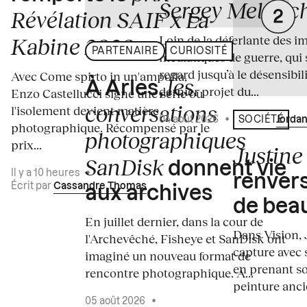
Sergey Melnitc
Révélation SAIF x La
Loin de la déferlante des i
Kabine 2026
PARTENAIRE
CURIOSITÉ
médiatiques de guerre, qui 
regard jusqu’à le désensibili
Avec Come spirto in un'ampolla,
les
À Arles,
dernier projet du...
Enzo Castellucci signe une série où
conversations
l'isolement devient matière
04 août 2026
•
Écrit par
Jordan
SOCIÉTÉ
photographique. Récompensé par le
photographiques
prix...
Justine 
SanDisk
donnent vie
Il y a 10 heures
•
renvers
Écrit par
Cassandre Thomas
aux archives
de bea
En juillet dernier, dans la cour de
Dans Vision, 
l'Archevêché, Fisheye et SanDisk ont
capture avec s
imaginé un nouveau format de
en prenant so
rencontre photographique. À...
peinture ancie
05 août 2026
•