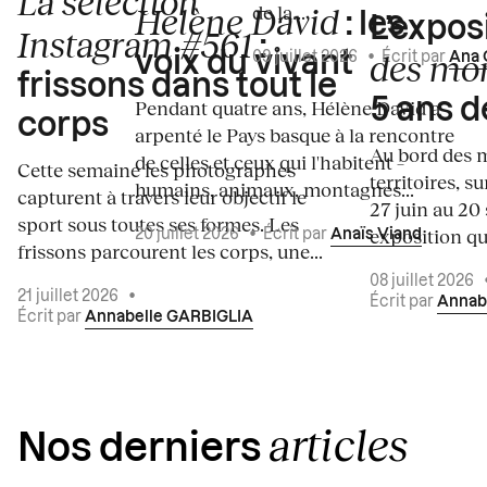
La sélection
de la...
Hélène David
: les
L’expos
Instagram #561
:
des mo
voix du vivant
09 juillet 2026
•
Écrit par
Ana 
frissons dans tout le
5 ans d
Pendant quatre ans, Hélène David a
corps
arpenté le Pays basque à la rencontre
Au bord des m
de celles et ceux qui l'habitent –
Cette semaine les photographes
territoires, s
humains, animaux, montagnes...
capturent à travers leur objectif le
27 juin au 20
sport sous toutes ses formes. Les
exposition qui
20 juillet 2026
•
Écrit par
Anaïs Viand
frissons parcourent les corps, une...
08 juillet 2026
21 juillet 2026
•
Écrit par
Annab
Écrit par
Annabelle GARBIGLIA
articles
Nos derniers