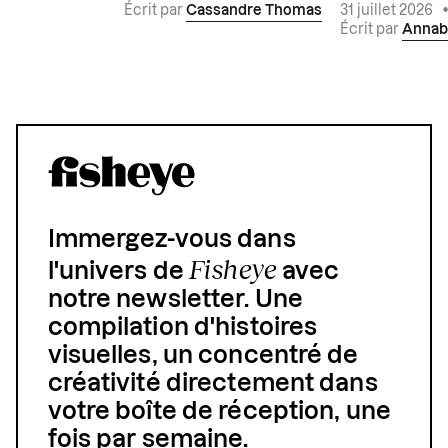
Écrit par
Cassandre Thomas
31 juillet 2026
Écrit par
Annab
Immergez-vous dans
Fisheye
l'univers de
avec
notre newsletter. Une
compilation d'histoires
visuelles, un concentré de
créativité directement dans
votre boîte de réception, une
fois par semaine.