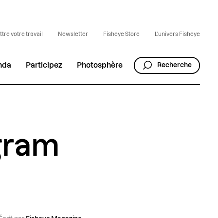
tre votre travail
Newsletter
Fisheye Store
L'univers Fisheye
nda
Participez
Photosphère
Recherche
agram