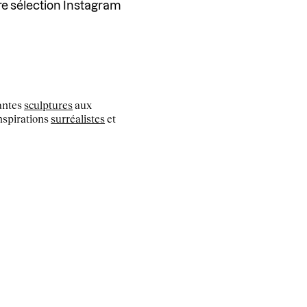
re sélection Instagram
santes
sculptures
aux
nspirations
surréalistes
et