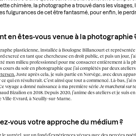
 cette chimère, la photographe a trouvé dans les visages, 
s fulgurances de cet être fantasmé, pour enfin, le perdr
t en êtes-vous venue à la photographie 
raphe plasticienne, installée à Boulogne Billancourt et représentée
rd exercé en tant que chercheuse en droit public, et puis un jour, j’
uitté mon milieu professionnel pour me consacrer entièrement à la ph
 des cours du soir en photographie que j’ai complétés par deux ateli
tersen.
Juste après cela, je suis partie en Norvège, avec deux appa
r ce qui en résulterait. C’est ainsi que tout a commencé. Là-bas, j’ai
e voyage a donné naissance à ma première série
Je marcherai sur te
ud Bizalion en 2018. Depuis 2020, j’anime des ateliers et je suis en
de Ville-Evrard, à Neuilly-sur-Marne.
ez-vous votre approche du médium ?
 le surréel, sur un fond d’expériences vécues avec des percées poéti