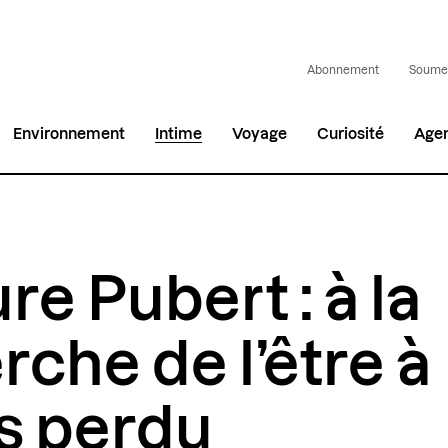
Abonnement
Soumet
Environnement
Intime
Voyage
Curiosité
Age
re Pubert : à la
rche de l’être à
s perdu