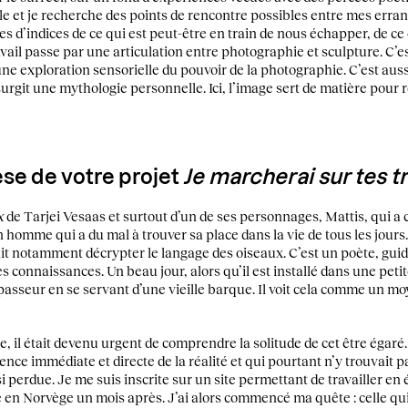
èle et je recherche des points de rencontre possibles entre mes erra
es d’indices de ce qui est peut-être en train de nous échapper, de ce 
ail passe par une articulation entre photographie et sculpture. C’est
une exploration sensorielle du pouvoir de la photographie. C’est au
 surgit une mythologie personnelle. Ici, l’image sert de matière pour 
èse de votre projet
Je marcherai sur t
es t
x
de Tarjei Vesaas et surtout d’un de ses personnages, Mattis, qui a
n homme qui a du mal à trouver sa place dans la vie de tous les jours.
sait notamment décrypter le langage des oiseaux. C’est un poète, guid
es connaissances. Un beau jour, alors qu’il est installé dans une peti
r passeur en se servant d’une vieille barque. Il voit cela comme un m
ivre, il était devenu urgent de comprendre la solitude de cet être égar
nce immédiate et directe de la réalité et qui pourtant n’y trouvait p
i perdue. Je me suis inscrite sur un site permettant de travailler en
ie en Norvège un mois après. J’ai alors commencé ma quête : celle qui