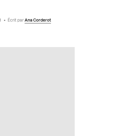
1
•
Écrit par
Ana Corderot