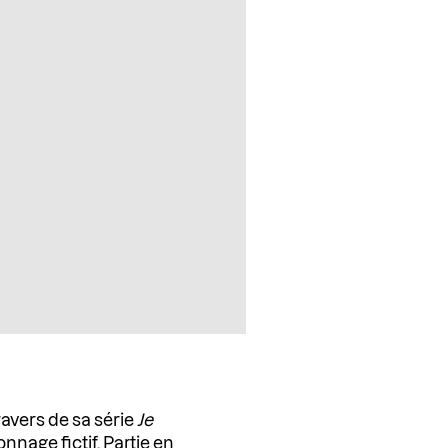
ravers de sa série
Je
onnage fictif. Partie en