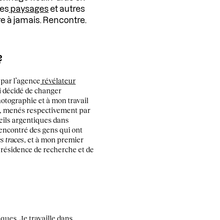
les
paysages
et autres
e à jamais. Rencontre.
?
 par l’agence
révélateur
ai décidé de changer
otographie et à mon travail
ers, menés respectivement par
reils argentiques dans
 rencontré des gens qui ont
s traces
, et à mon premier
 résidence de recherche et de
ques. Je travaille dans