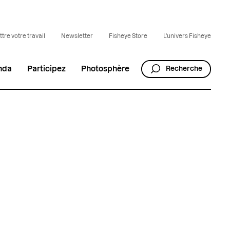
tre votre travail
Newsletter
Fisheye Store
L'univers Fisheye
nda
Participez
Photosphère
Recherche