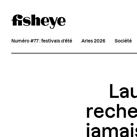
Numéro #77 : festivals d’été
Arles 2026
Société
Lau
reche
jamai