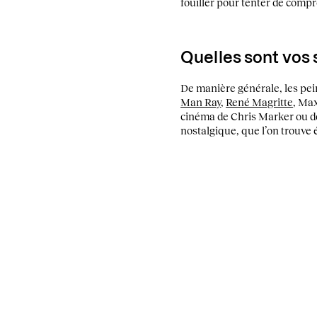
fouiller pour tenter de compr
Quelles sont vos s
De manière générale, les pe
Man Ray
,
René Magritte
, Max
cinéma de Chris Marker ou de 
nostalgique, que l’on trouve 