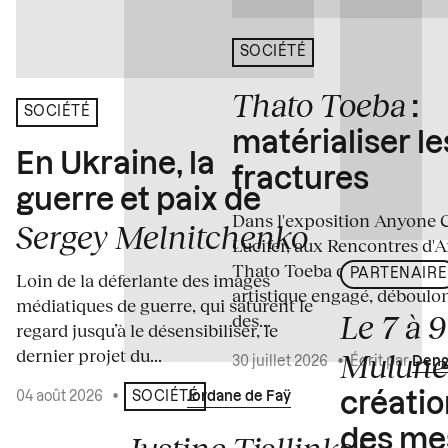
SOCIÉTÉ
Thato Toeba
:
SOCIÉTÉ
matérialiser le
En Ukraine, la
fractures
guerre et paix de
Dans l'exposition Anyone 
Sergey Melnitchenko
Lucifer, aux Rencontres d'A
Thato Toeba dévoile un co
PARTENAIRE
Loin de la déferlante des images
artistique engagé, déboulo
médiatiques de guerre, qui saturent le
Le 7 à 
des...
regard jusqu’à le désensibiliser, le
dernier projet du...
Mulun
30 juillet 2026
•
Écrit par
Deng
04 août 2026
•
Écrit par
Jordane de Faÿ
SOCIÉTÉ
créati
des me