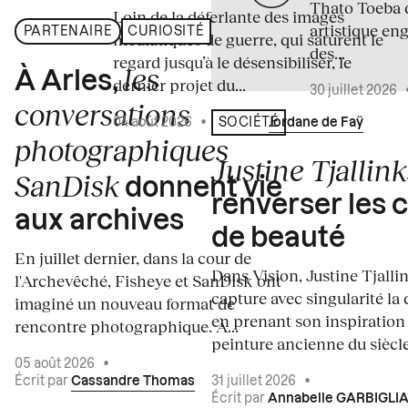
Thato Toeba 
Loin de la déferlante des images
artistique en
PARTENAIRE
CURIOSITÉ
médiatiques de guerre, qui saturent le
des...
regard jusqu’à le désensibiliser, le
les
À Arles,
dernier projet du...
30 juillet 2026
conversations
04 août 2026
•
Écrit par
Jordane de Faÿ
SOCIÉTÉ
photographiques
Justine Tjallink
SanDisk
donnent vie
renverser les 
aux archives
de beauté
En juillet dernier, dans la cour de
Dans Vision, Justine Tjalli
l'Archevêché, Fisheye et SanDisk ont
capture avec singularité la 
imaginé un nouveau format de
en prenant son inspiration
rencontre photographique. À...
peinture ancienne du siècle.
05 août 2026
•
Écrit par
Cassandre Thomas
31 juillet 2026
•
Écrit par
Annabelle GARBIGLI