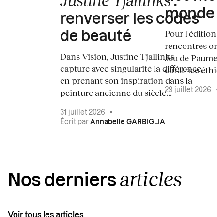
Justine Tjallinks
:
monde
renverser les codes
Pour l'édition
de beauté
rencontres o
Dans Vision, Justine Tjallinks
Jeu de Paume
capture avec singularité la différence,
curatrice éth
en prenant son inspiration dans la
29 juillet 2026
peinture ancienne du siècle...
31 juillet 2026
•
Écrit par
Annabelle GARBIGLIA
articles
Nos derniers
Voir tous les articles