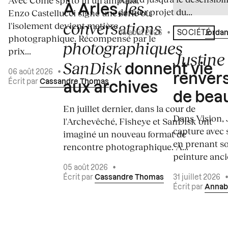
Avec Come spirto in un'ampolla,
les
À Arles,
dernier projet du...
Enzo Castellucci signe une série où
conversations
l'isolement devient matière
04 août 2026
•
Écrit par
Jordan
SOCIÉTÉ
photographique. Récompensé par le
photographiques
prix...
Justine 
SanDisk
donnent vie
06 août 2026
•
renvers
Écrit par
Cassandre Thomas
aux archives
de bea
En juillet dernier, dans la cour de
Dans Vision, 
l'Archevêché, Fisheye et SanDisk ont
capture avec s
imaginé un nouveau format de
en prenant so
rencontre photographique. À...
peinture ancie
05 août 2026
•
Écrit par
Cassandre Thomas
31 juillet 2026
Écrit par
Annab