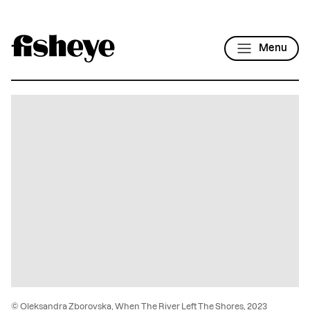
Menu
© Oleksandra Zborovska, When The River Left The Shores, 2023