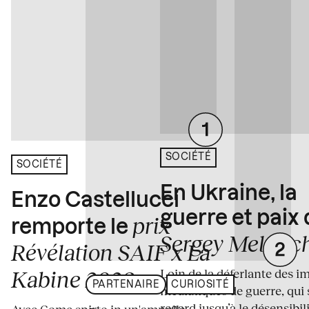
SOCIÉTÉ
SOCIÉTÉ
En Ukraine, la
Enzo Castellucci
guerre et paix
prix
remporte le
Sergey Melnitc
Révélation SAIF x La
Loin de la déferlante des i
Kabine 2026
PARTENAIRE
CURIOSITÉ
médiatiques de guerre, qui 
regard jusqu’à le désensibili