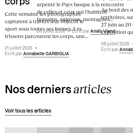
corps
arpenté le Pays basque à la rencontre
Au bord des m
de celles et ceux qui l'habitent –
Cette semaine les photographes
territoires, s
humains, animaux, montagnes...
capturent à travers leur objectif le
27 juin au 20
sport sous toutes ses formes. Les
exposition qui
20 juillet 2026
•
Écrit par
Anaïs Viand
frissons parcourent les corps, une...
08 juillet 2026
21 juillet 2026
•
Écrit par
Annab
Écrit par
Annabelle GARBIGLIA
articles
Nos derniers
Voir tous les articles