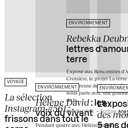
ENVIRONNEMENT
Rebekka Deub
lettres d’amou
terre
Exposé aux Rencontres d'Arl
Croisière, le projet La terre
VOYAGE
amoureuse de Rebekka De
ENVIRONNEMENT
ENVIRONNE
nous parle avec une grande
La sélection
de la...
Hélène David
: les
L’expos
Instagram #561
:
des mo
voix du vivant
09 juillet 2026
•
Écrit par
Ana 
frissons dans tout le
5 ans d
Pendant quatre ans, Hélène David a